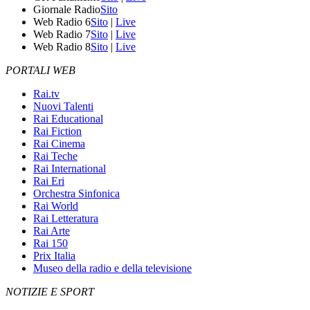
Giornale Radio
Sito
Web Radio 6
Sito
|
Live
Web Radio 7
Sito
|
Live
Web Radio 8
Sito
|
Live
PORTALI WEB
Rai.tv
Nuovi Talenti
Rai Educational
Rai Fiction
Rai Cinema
Rai Teche
Rai International
Rai Eri
Orchestra Sinfonica
Rai World
Rai Letteratura
Rai Arte
Rai 150
Prix Italia
Museo della radio e della televisione
NOTIZIE E SPORT