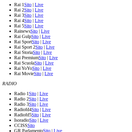
Rai 1
Sito
|
Live
Rai 2
Sito
|
Live
Rai 3
Sito
|
Live
Rai 4
Sito
|
Live
Rai 5
Sito
|
Live
Rainews
Sito
|
Live
Rai Gulp
Sito
|
Live
Rai Sport
Sito
|
Live
Rai Sport 2
Sito
|
Live
Rai Storia
Sito
|
Live
Rai Premium
Sito
|
Live
Rai Scuola
Sito
|
Live
Rai YoYo
Sito
|
Live
Rai Movie
Sito
|
Live
RADIO
Radio 1
Sito
|
Live
Radio 2
Sito
|
Live
Radio 3
Sito
|
Live
Radiofd4
Sito
|
Live
Radiofd5
Sito
|
Live
Isoradio
Sito
|
Live
CCISS
Sito
GR Parlamento
Sito
|
Live