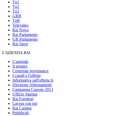
Tg1
Tg2
Tg3
GRR
TgR
Televideo
Rai News
Rai Parlamento
GR Parlamento
Rai Sport
L'AZIENDA RAI
L'azienda
Il gruppo
Corporate governance
I canali e l'offerta
Informativa sull'offerta tv
Direzione Abbonamenti
Campagna Canone 2013
Ufficio Stampa
Rai Fornitori
Lavora con noi
Rai Casting
Pubblicità