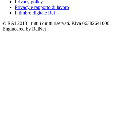
Privacy policy
Privacy e rapporto di lavoro
Il timbro digitale Rai
© RAI 2013 - tutti i diritti riservati. P.Iva 06382641006
Engineered by RaiNet