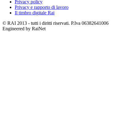
Privacy policy
Privacy e rapporto di lavoro
Il timbro digitale Rai
© RAI 2013 - tutti i diritti riservati. P.Iva 06382641006
Engineered by RaiNet