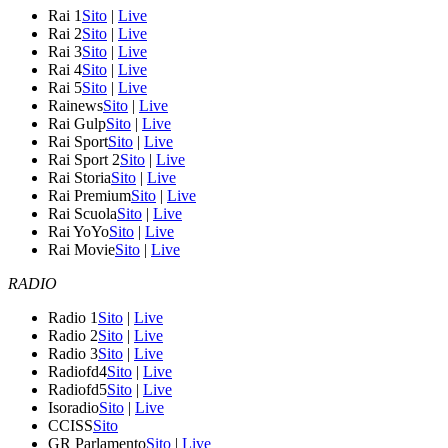
Rai 1
Sito
|
Live
Rai 2
Sito
|
Live
Rai 3
Sito
|
Live
Rai 4
Sito
|
Live
Rai 5
Sito
|
Live
Rainews
Sito
|
Live
Rai Gulp
Sito
|
Live
Rai Sport
Sito
|
Live
Rai Sport 2
Sito
|
Live
Rai Storia
Sito
|
Live
Rai Premium
Sito
|
Live
Rai Scuola
Sito
|
Live
Rai YoYo
Sito
|
Live
Rai Movie
Sito
|
Live
RADIO
Radio 1
Sito
|
Live
Radio 2
Sito
|
Live
Radio 3
Sito
|
Live
Radiofd4
Sito
|
Live
Radiofd5
Sito
|
Live
Isoradio
Sito
|
Live
CCISS
Sito
GR Parlamento
Sito
|
Live