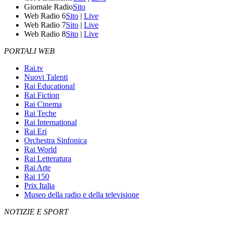
Giornale Radio
Sito
Web Radio 6
Sito
|
Live
Web Radio 7
Sito
|
Live
Web Radio 8
Sito
|
Live
PORTALI WEB
Rai.tv
Nuovi Talenti
Rai Educational
Rai Fiction
Rai Cinema
Rai Teche
Rai International
Rai Eri
Orchestra Sinfonica
Rai World
Rai Letteratura
Rai Arte
Rai 150
Prix Italia
Museo della radio e della televisione
NOTIZIE E SPORT