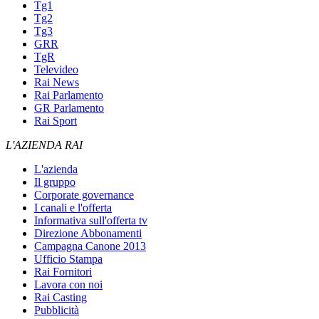
Tg1
Tg2
Tg3
GRR
TgR
Televideo
Rai News
Rai Parlamento
GR Parlamento
Rai Sport
L'AZIENDA RAI
L'azienda
Il gruppo
Corporate governance
I canali e l'offerta
Informativa sull'offerta tv
Direzione Abbonamenti
Campagna Canone 2013
Ufficio Stampa
Rai Fornitori
Lavora con noi
Rai Casting
Pubblicità