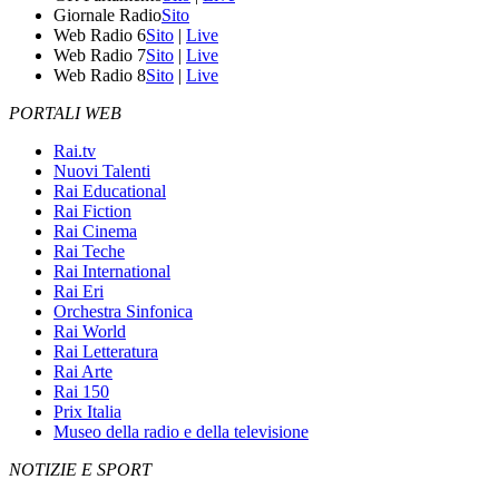
Giornale Radio
Sito
Web Radio 6
Sito
|
Live
Web Radio 7
Sito
|
Live
Web Radio 8
Sito
|
Live
PORTALI WEB
Rai.tv
Nuovi Talenti
Rai Educational
Rai Fiction
Rai Cinema
Rai Teche
Rai International
Rai Eri
Orchestra Sinfonica
Rai World
Rai Letteratura
Rai Arte
Rai 150
Prix Italia
Museo della radio e della televisione
NOTIZIE E SPORT