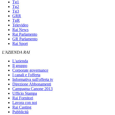
Tg1
Tg2
Tg3
GRR
TgR
Televideo
Rai News
Rai Parlamento
GR Parlamento
Rai Sport
L'AZIENDA RAI
L'azienda
Il gruppo
Corporate governance
I canali e l'offerta
Informativa sull'offerta tv
Direzione Abbonamenti
Campagna Canone 2013
Ufficio Stampa
Rai Fornitori
Lavora con noi
Rai Casting
Pubblicità