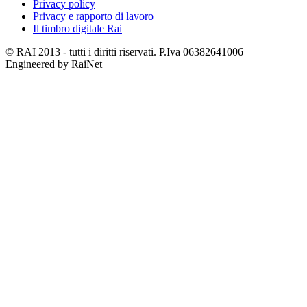
Privacy policy
Privacy e rapporto di lavoro
Il timbro digitale Rai
© RAI 2013 - tutti i diritti riservati. P.Iva 06382641006
Engineered by RaiNet