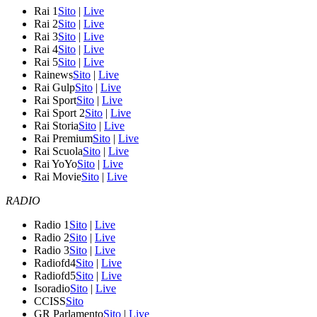
Rai 1
Sito
|
Live
Rai 2
Sito
|
Live
Rai 3
Sito
|
Live
Rai 4
Sito
|
Live
Rai 5
Sito
|
Live
Rainews
Sito
|
Live
Rai Gulp
Sito
|
Live
Rai Sport
Sito
|
Live
Rai Sport 2
Sito
|
Live
Rai Storia
Sito
|
Live
Rai Premium
Sito
|
Live
Rai Scuola
Sito
|
Live
Rai YoYo
Sito
|
Live
Rai Movie
Sito
|
Live
RADIO
Radio 1
Sito
|
Live
Radio 2
Sito
|
Live
Radio 3
Sito
|
Live
Radiofd4
Sito
|
Live
Radiofd5
Sito
|
Live
Isoradio
Sito
|
Live
CCISS
Sito
GR Parlamento
Sito
|
Live