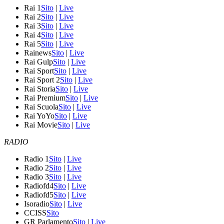
Rai 1
Sito
|
Live
Rai 2
Sito
|
Live
Rai 3
Sito
|
Live
Rai 4
Sito
|
Live
Rai 5
Sito
|
Live
Rainews
Sito
|
Live
Rai Gulp
Sito
|
Live
Rai Sport
Sito
|
Live
Rai Sport 2
Sito
|
Live
Rai Storia
Sito
|
Live
Rai Premium
Sito
|
Live
Rai Scuola
Sito
|
Live
Rai YoYo
Sito
|
Live
Rai Movie
Sito
|
Live
RADIO
Radio 1
Sito
|
Live
Radio 2
Sito
|
Live
Radio 3
Sito
|
Live
Radiofd4
Sito
|
Live
Radiofd5
Sito
|
Live
Isoradio
Sito
|
Live
CCISS
Sito
GR Parlamento
Sito
|
Live