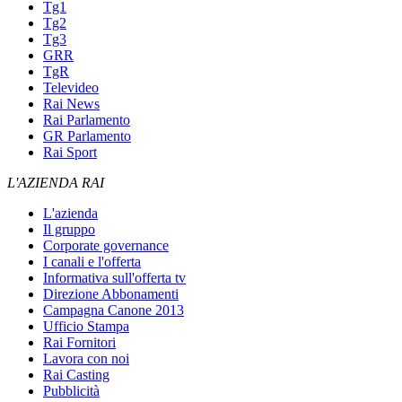
Tg1
Tg2
Tg3
GRR
TgR
Televideo
Rai News
Rai Parlamento
GR Parlamento
Rai Sport
L'AZIENDA RAI
L'azienda
Il gruppo
Corporate governance
I canali e l'offerta
Informativa sull'offerta tv
Direzione Abbonamenti
Campagna Canone 2013
Ufficio Stampa
Rai Fornitori
Lavora con noi
Rai Casting
Pubblicità