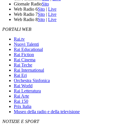
Giornale Radio
Sito
Web Radio 6
Sito
|
Live
Web Radio 7
Sito
|
Live
Web Radio 8
Sito
|
Live
PORTALI WEB
Rai.tv
Nuovi Talenti
Rai Educational
Rai Fiction
Rai Cinema
Rai Teche
Rai International
Rai Eri
Orchestra Sinfonica
Rai World
Rai Letteratura
Rai Arte
Rai 150
Prix Italia
Museo della radio e della televisione
NOTIZIE E SPORT