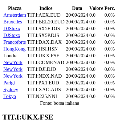
Piazza
Indice
Data
Valore
Perc.
Amsterdam
TIT.I:AEX.EUD
20/09/2024
0.0
0.0%
Bruxelles
TIT.I:BEL20.EUD
20/09/2024
0.0
0.0%
DJStoxx
TIT.I:SX5E.DJS
20/09/2024
0.0
0.0%
DJStoxx
TIT.I:SX5P.DJS
20/09/2024
0.0
0.0%
Francoforte
TIT.I:DAX.DAX
20/09/2024
0.0
0.0%
HongKong
TIT.I:HSI.HSN
20/09/2024
0.0
0.0%
Londra
TIT.I:UKX.FSE
20/09/2024
0.0
0.0%
NewYork
TIT.I:COMP.NAD
20/09/2024
0.0
0.0%
NewYork
TIT.I:DJI.DJD
20/09/2024
0.0
0.0%
NewYork
TIT.I:NDX.NAD
20/09/2024
0.0
0.0%
Parigi
TIT.I:PX1.EUD
20/09/2024
0.0
0.0%
Sydney
TIT.I:XAO.AUS
20/09/2024
0.0
0.0%
Tokyo
TIT.N225.NNI
20/09/2024
0.0
0.0%
Fonte: borsa italiana
TIT.I:UKX.FSE