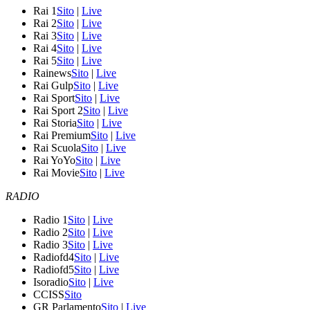
Rai 1
Sito
|
Live
Rai 2
Sito
|
Live
Rai 3
Sito
|
Live
Rai 4
Sito
|
Live
Rai 5
Sito
|
Live
Rainews
Sito
|
Live
Rai Gulp
Sito
|
Live
Rai Sport
Sito
|
Live
Rai Sport 2
Sito
|
Live
Rai Storia
Sito
|
Live
Rai Premium
Sito
|
Live
Rai Scuola
Sito
|
Live
Rai YoYo
Sito
|
Live
Rai Movie
Sito
|
Live
RADIO
Radio 1
Sito
|
Live
Radio 2
Sito
|
Live
Radio 3
Sito
|
Live
Radiofd4
Sito
|
Live
Radiofd5
Sito
|
Live
Isoradio
Sito
|
Live
CCISS
Sito
GR Parlamento
Sito
|
Live