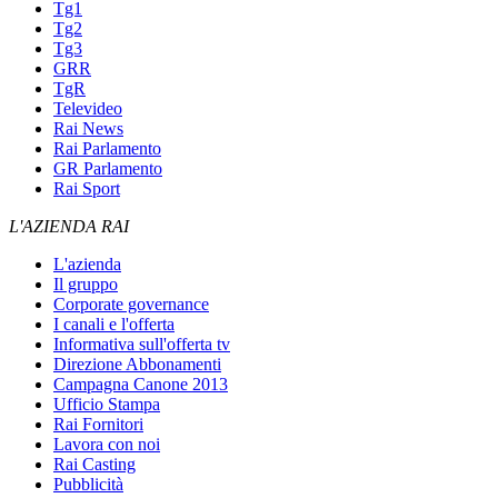
Tg1
Tg2
Tg3
GRR
TgR
Televideo
Rai News
Rai Parlamento
GR Parlamento
Rai Sport
L'AZIENDA RAI
L'azienda
Il gruppo
Corporate governance
I canali e l'offerta
Informativa sull'offerta tv
Direzione Abbonamenti
Campagna Canone 2013
Ufficio Stampa
Rai Fornitori
Lavora con noi
Rai Casting
Pubblicità