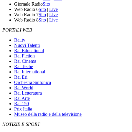
Giornale Radio
Sito
Web Radio 6
Sito
|
Live
Web Radio 7
Sito
|
Live
Web Radio 8
Sito
|
Live
PORTALI WEB
Rai.tv
Nuovi Talenti
Rai Educational
Rai Fiction
Rai Cinema
Rai Teche
Rai International
Rai Eri
Orchestra Sinfonica
Rai World
Rai Letteratura
Rai Arte
Rai 150
Prix Italia
Museo della radio e della televisione
NOTIZIE E SPORT