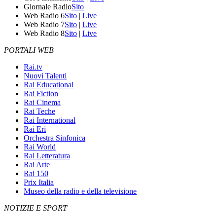
Giornale Radio
Sito
Web Radio 6
Sito
|
Live
Web Radio 7
Sito
|
Live
Web Radio 8
Sito
|
Live
PORTALI WEB
Rai.tv
Nuovi Talenti
Rai Educational
Rai Fiction
Rai Cinema
Rai Teche
Rai International
Rai Eri
Orchestra Sinfonica
Rai World
Rai Letteratura
Rai Arte
Rai 150
Prix Italia
Museo della radio e della televisione
NOTIZIE E SPORT