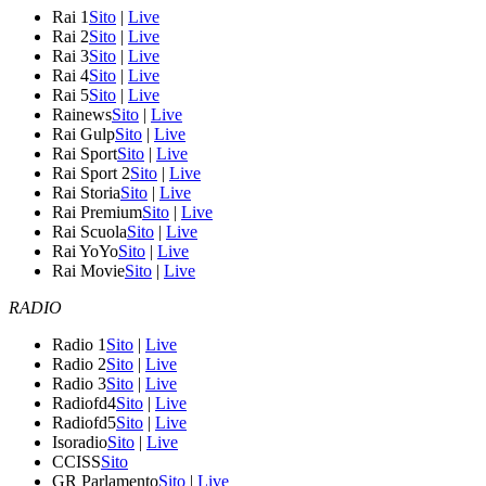
Rai 1
Sito
|
Live
Rai 2
Sito
|
Live
Rai 3
Sito
|
Live
Rai 4
Sito
|
Live
Rai 5
Sito
|
Live
Rainews
Sito
|
Live
Rai Gulp
Sito
|
Live
Rai Sport
Sito
|
Live
Rai Sport 2
Sito
|
Live
Rai Storia
Sito
|
Live
Rai Premium
Sito
|
Live
Rai Scuola
Sito
|
Live
Rai YoYo
Sito
|
Live
Rai Movie
Sito
|
Live
RADIO
Radio 1
Sito
|
Live
Radio 2
Sito
|
Live
Radio 3
Sito
|
Live
Radiofd4
Sito
|
Live
Radiofd5
Sito
|
Live
Isoradio
Sito
|
Live
CCISS
Sito
GR Parlamento
Sito
|
Live