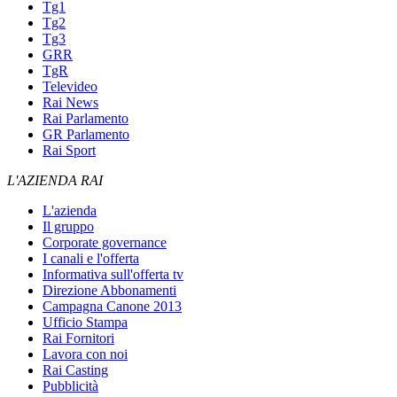
Tg1
Tg2
Tg3
GRR
TgR
Televideo
Rai News
Rai Parlamento
GR Parlamento
Rai Sport
L'AZIENDA RAI
L'azienda
Il gruppo
Corporate governance
I canali e l'offerta
Informativa sull'offerta tv
Direzione Abbonamenti
Campagna Canone 2013
Ufficio Stampa
Rai Fornitori
Lavora con noi
Rai Casting
Pubblicità