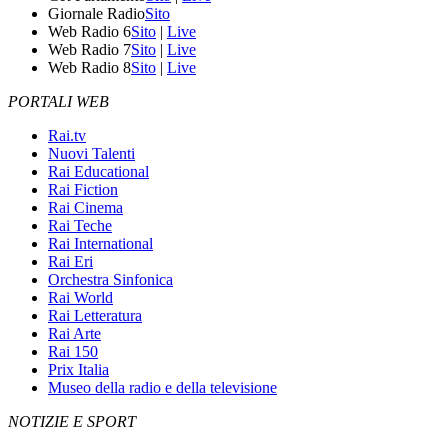
Giornale Radio
Sito
Web Radio 6
Sito
|
Live
Web Radio 7
Sito
|
Live
Web Radio 8
Sito
|
Live
PORTALI WEB
Rai.tv
Nuovi Talenti
Rai Educational
Rai Fiction
Rai Cinema
Rai Teche
Rai International
Rai Eri
Orchestra Sinfonica
Rai World
Rai Letteratura
Rai Arte
Rai 150
Prix Italia
Museo della radio e della televisione
NOTIZIE E SPORT