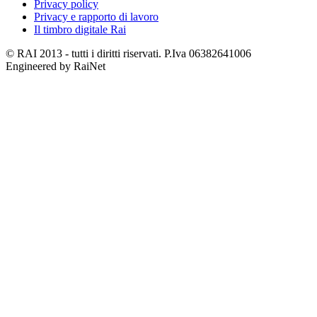
Privacy policy
Privacy e rapporto di lavoro
Il timbro digitale Rai
© RAI 2013 - tutti i diritti riservati. P.Iva 06382641006
Engineered by RaiNet