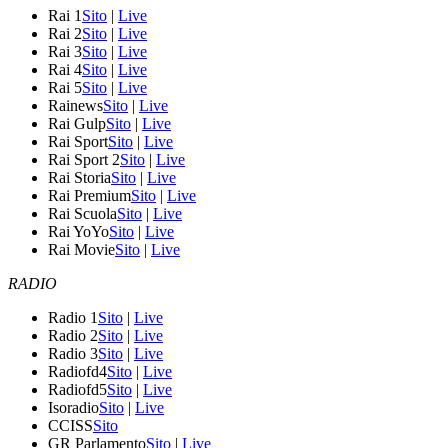
Rai 1
Sito
|
Live
Rai 2
Sito
|
Live
Rai 3
Sito
|
Live
Rai 4
Sito
|
Live
Rai 5
Sito
|
Live
Rainews
Sito
|
Live
Rai Gulp
Sito
|
Live
Rai Sport
Sito
|
Live
Rai Sport 2
Sito
|
Live
Rai Storia
Sito
|
Live
Rai Premium
Sito
|
Live
Rai Scuola
Sito
|
Live
Rai YoYo
Sito
|
Live
Rai Movie
Sito
|
Live
RADIO
Radio 1
Sito
|
Live
Radio 2
Sito
|
Live
Radio 3
Sito
|
Live
Radiofd4
Sito
|
Live
Radiofd5
Sito
|
Live
Isoradio
Sito
|
Live
CCISS
Sito
GR Parlamento
Sito
|
Live