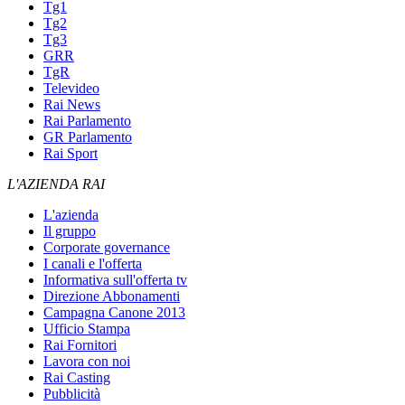
Tg1
Tg2
Tg3
GRR
TgR
Televideo
Rai News
Rai Parlamento
GR Parlamento
Rai Sport
L'AZIENDA RAI
L'azienda
Il gruppo
Corporate governance
I canali e l'offerta
Informativa sull'offerta tv
Direzione Abbonamenti
Campagna Canone 2013
Ufficio Stampa
Rai Fornitori
Lavora con noi
Rai Casting
Pubblicità