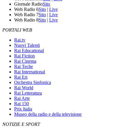
Giornale Radio
Sito
Web Radio 6
Sito
|
Live
Web Radio 7
Sito
|
Live
Web Radio 8
Sito
|
Live
PORTALI WEB
Rai.tv
Nuovi Talenti
Rai Educational
Rai Fiction
Rai Cinema
Rai Teche
Rai International
Rai Eri
Orchestra Sinfonica
Rai World
Rai Letteratura
Rai Arte
Rai 150
Prix Italia
Museo della radio e della televisione
NOTIZIE E SPORT