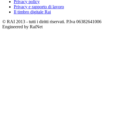
Privacy policy
Privacy e rapporto di lavoro
Il timbro digitale Rai
© RAI 2013 - tutti i diritti riservati. P.Iva 06382641006
Engineered by RaiNet