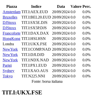
Piazza
Indice
Data
Valore
Perc.
Amsterdam
TIT.I:AEX.EUD
20/09/2024
0.0
0.0%
Bruxelles
TIT.I:BEL20.EUD
20/09/2024
0.0
0.0%
DJStoxx
TIT.I:SX5E.DJS
20/09/2024
0.0
0.0%
DJStoxx
TIT.I:SX5P.DJS
20/09/2024
0.0
0.0%
Francoforte
TIT.I:DAX.DAX
20/09/2024
0.0
0.0%
HongKong
TIT.I:HSI.HSN
20/09/2024
0.0
0.0%
Londra
TIT.I:UKX.FSE
20/09/2024
0.0
0.0%
NewYork
TIT.I:COMP.NAD
20/09/2024
0.0
0.0%
NewYork
TIT.I:DJI.DJD
20/09/2024
0.0
0.0%
NewYork
TIT.I:NDX.NAD
20/09/2024
0.0
0.0%
Parigi
TIT.I:PX1.EUD
20/09/2024
0.0
0.0%
Sydney
TIT.I:XAO.AUS
20/09/2024
0.0
0.0%
Tokyo
TIT.N225.NNI
20/09/2024
0.0
0.0%
Fonte: borsa italiana
TIT.I:UKX.FSE