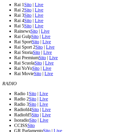
Rai 1
Sito
|
Live
Rai 2
Sito
|
Live
Rai 3
Sito
|
Live
Rai 4
Sito
|
Live
Rai 5
Sito
|
Live
Rainews
Sito
|
Live
Rai Gulp
Sito
|
Live
Rai Sport
Sito
|
Live
Rai Sport 2
Sito
|
Live
Rai Storia
Sito
|
Live
Rai Premium
Sito
|
Live
Rai Scuola
Sito
|
Live
Rai YoYo
Sito
|
Live
Rai Movie
Sito
|
Live
RADIO
Radio 1
Sito
|
Live
Radio 2
Sito
|
Live
Radio 3
Sito
|
Live
Radiofd4
Sito
|
Live
Radiofd5
Sito
|
Live
Isoradio
Sito
|
Live
CCISS
Sito
GR Parlamento
Sito
|
Live