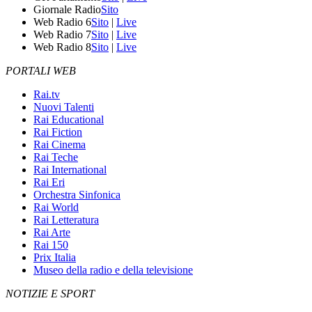
Giornale Radio
Sito
Web Radio 6
Sito
|
Live
Web Radio 7
Sito
|
Live
Web Radio 8
Sito
|
Live
PORTALI WEB
Rai.tv
Nuovi Talenti
Rai Educational
Rai Fiction
Rai Cinema
Rai Teche
Rai International
Rai Eri
Orchestra Sinfonica
Rai World
Rai Letteratura
Rai Arte
Rai 150
Prix Italia
Museo della radio e della televisione
NOTIZIE E SPORT