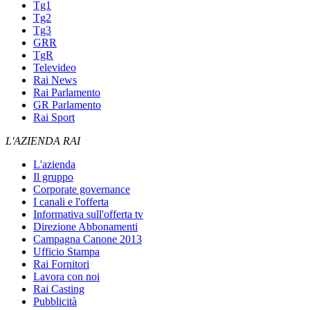
Tg1
Tg2
Tg3
GRR
TgR
Televideo
Rai News
Rai Parlamento
GR Parlamento
Rai Sport
L'AZIENDA RAI
L'azienda
Il gruppo
Corporate governance
I canali e l'offerta
Informativa sull'offerta tv
Direzione Abbonamenti
Campagna Canone 2013
Ufficio Stampa
Rai Fornitori
Lavora con noi
Rai Casting
Pubblicità