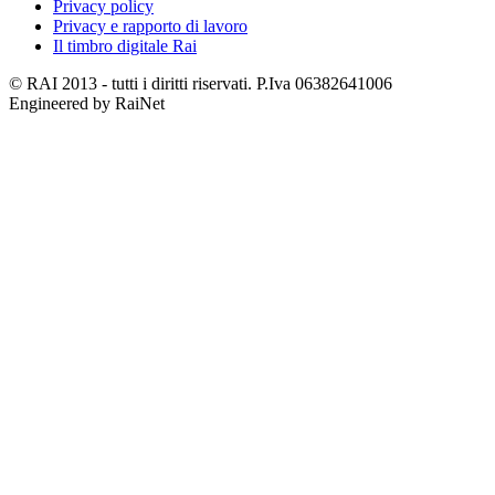
Privacy policy
Privacy e rapporto di lavoro
Il timbro digitale Rai
© RAI 2013 - tutti i diritti riservati. P.Iva 06382641006
Engineered by RaiNet