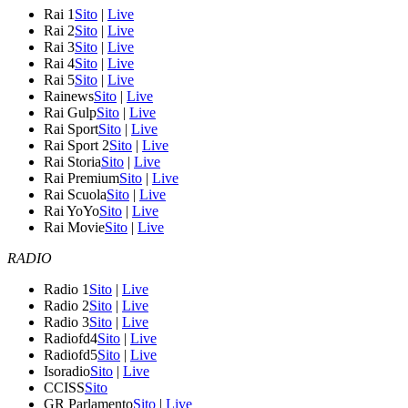
Rai 1
Sito
|
Live
Rai 2
Sito
|
Live
Rai 3
Sito
|
Live
Rai 4
Sito
|
Live
Rai 5
Sito
|
Live
Rainews
Sito
|
Live
Rai Gulp
Sito
|
Live
Rai Sport
Sito
|
Live
Rai Sport 2
Sito
|
Live
Rai Storia
Sito
|
Live
Rai Premium
Sito
|
Live
Rai Scuola
Sito
|
Live
Rai YoYo
Sito
|
Live
Rai Movie
Sito
|
Live
RADIO
Radio 1
Sito
|
Live
Radio 2
Sito
|
Live
Radio 3
Sito
|
Live
Radiofd4
Sito
|
Live
Radiofd5
Sito
|
Live
Isoradio
Sito
|
Live
CCISS
Sito
GR Parlamento
Sito
|
Live