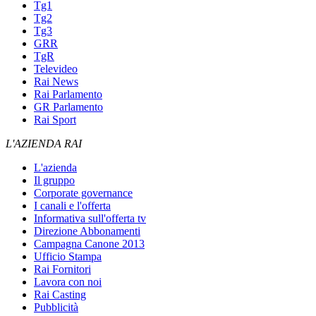
Tg1
Tg2
Tg3
GRR
TgR
Televideo
Rai News
Rai Parlamento
GR Parlamento
Rai Sport
L'AZIENDA RAI
L'azienda
Il gruppo
Corporate governance
I canali e l'offerta
Informativa sull'offerta tv
Direzione Abbonamenti
Campagna Canone 2013
Ufficio Stampa
Rai Fornitori
Lavora con noi
Rai Casting
Pubblicità