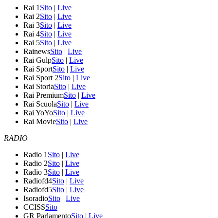
Rai 1
Sito
|
Live
Rai 2
Sito
|
Live
Rai 3
Sito
|
Live
Rai 4
Sito
|
Live
Rai 5
Sito
|
Live
Rainews
Sito
|
Live
Rai Gulp
Sito
|
Live
Rai Sport
Sito
|
Live
Rai Sport 2
Sito
|
Live
Rai Storia
Sito
|
Live
Rai Premium
Sito
|
Live
Rai Scuola
Sito
|
Live
Rai YoYo
Sito
|
Live
Rai Movie
Sito
|
Live
RADIO
Radio 1
Sito
|
Live
Radio 2
Sito
|
Live
Radio 3
Sito
|
Live
Radiofd4
Sito
|
Live
Radiofd5
Sito
|
Live
Isoradio
Sito
|
Live
CCISS
Sito
GR Parlamento
Sito
|
Live