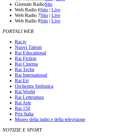
Giornale Radio
Sito
Web Radio 6
Sito
|
Live
Web Radio 7
Sito
|
Live
Web Radio 8
Sito
|
Live
PORTALI WEB
Rai.tv
Nuovi Talenti
Rai Educational
Rai Fiction
Rai Cinema
Rai Teche
Rai International
Rai Eri
Orchestra Sinfonica
Rai World
Rai Letteratura
Rai Arte
Rai 150
Prix Italia
Museo della radio e della televisione
NOTIZIE E SPORT