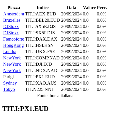
Piazza
Indice
Data
Valore
Perc.
Amsterdam
TIT.I:AEX.EUD
20/09/2024
0.0
0.0%
Bruxelles
TIT.I:BEL20.EUD
20/09/2024
0.0
0.0%
DJStoxx
TIT.I:SX5E.DJS
20/09/2024
0.0
0.0%
DJStoxx
TIT.I:SX5P.DJS
20/09/2024
0.0
0.0%
Francoforte
TIT.I:DAX.DAX
20/09/2024
0.0
0.0%
HongKong
TIT.I:HSI.HSN
20/09/2024
0.0
0.0%
Londra
TIT.I:UKX.FSE
20/09/2024
0.0
0.0%
NewYork
TIT.I:COMP.NAD
20/09/2024
0.0
0.0%
NewYork
TIT.I:DJI.DJD
20/09/2024
0.0
0.0%
NewYork
TIT.I:NDX.NAD
20/09/2024
0.0
0.0%
Parigi
TIT.I:PX1.EUD
20/09/2024
0.0
0.0%
Sydney
TIT.I:XAO.AUS
20/09/2024
0.0
0.0%
Tokyo
TIT.N225.NNI
20/09/2024
0.0
0.0%
Fonte: borsa italiana
TIT.I:PX1.EUD