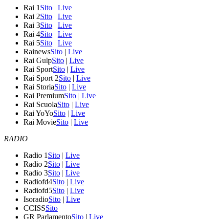
Rai 1
Sito
|
Live
Rai 2
Sito
|
Live
Rai 3
Sito
|
Live
Rai 4
Sito
|
Live
Rai 5
Sito
|
Live
Rainews
Sito
|
Live
Rai Gulp
Sito
|
Live
Rai Sport
Sito
|
Live
Rai Sport 2
Sito
|
Live
Rai Storia
Sito
|
Live
Rai Premium
Sito
|
Live
Rai Scuola
Sito
|
Live
Rai YoYo
Sito
|
Live
Rai Movie
Sito
|
Live
RADIO
Radio 1
Sito
|
Live
Radio 2
Sito
|
Live
Radio 3
Sito
|
Live
Radiofd4
Sito
|
Live
Radiofd5
Sito
|
Live
Isoradio
Sito
|
Live
CCISS
Sito
GR Parlamento
Sito
|
Live