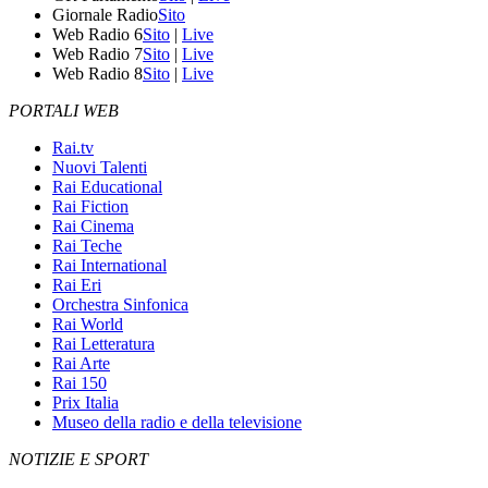
Giornale Radio
Sito
Web Radio 6
Sito
|
Live
Web Radio 7
Sito
|
Live
Web Radio 8
Sito
|
Live
PORTALI WEB
Rai.tv
Nuovi Talenti
Rai Educational
Rai Fiction
Rai Cinema
Rai Teche
Rai International
Rai Eri
Orchestra Sinfonica
Rai World
Rai Letteratura
Rai Arte
Rai 150
Prix Italia
Museo della radio e della televisione
NOTIZIE E SPORT