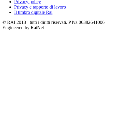
Privacy policy
Privacy e rapporto di lavoro
Il timbro digitale Rai
© RAI 2013 - tutti i diritti riservati. P.Iva 06382641006
Engineered by RaiNet