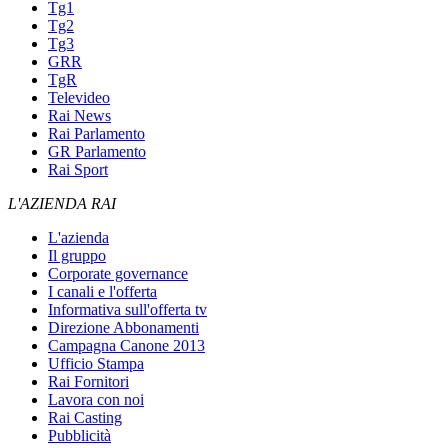
Tg1
Tg2
Tg3
GRR
TgR
Televideo
Rai News
Rai Parlamento
GR Parlamento
Rai Sport
L'AZIENDA RAI
L'azienda
Il gruppo
Corporate governance
I canali e l'offerta
Informativa sull'offerta tv
Direzione Abbonamenti
Campagna Canone 2013
Ufficio Stampa
Rai Fornitori
Lavora con noi
Rai Casting
Pubblicità