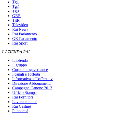
Tg1
Tg2
Tg3
GRR
TgR
Televideo
Rai News
Rai Parlamento
GR Parlamento
Rai Sport
L'AZIENDA RAI
L'azienda
Il gruppo
Corporate governance
I canali e l'offerta
Informativa sull'offerta tv
Direzione Abbonamenti
Campagna Canone 2013
Ufficio Stampa
Rai Fornitori
Lavora con noi
Rai Casting
Pubblicità