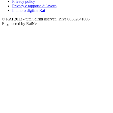
Privacy policy
Privacy e rapporto di lavoro
Il timbro digitale Rai
© RAI 2013 - tutti i diritti riservati. P.Iva 06382641006
Engineered by RaiNet