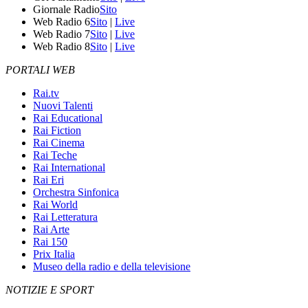
Giornale Radio
Sito
Web Radio 6
Sito
|
Live
Web Radio 7
Sito
|
Live
Web Radio 8
Sito
|
Live
PORTALI WEB
Rai.tv
Nuovi Talenti
Rai Educational
Rai Fiction
Rai Cinema
Rai Teche
Rai International
Rai Eri
Orchestra Sinfonica
Rai World
Rai Letteratura
Rai Arte
Rai 150
Prix Italia
Museo della radio e della televisione
NOTIZIE E SPORT