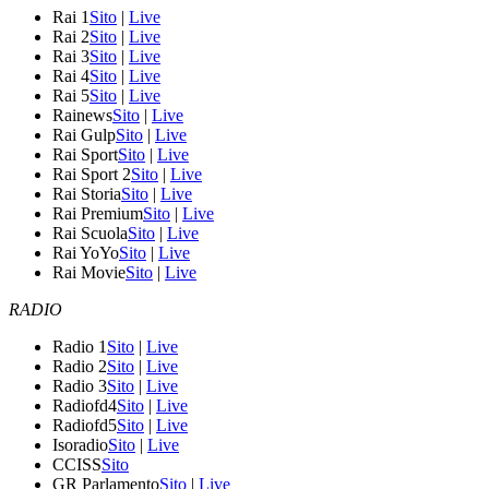
Rai 1
Sito
|
Live
Rai 2
Sito
|
Live
Rai 3
Sito
|
Live
Rai 4
Sito
|
Live
Rai 5
Sito
|
Live
Rainews
Sito
|
Live
Rai Gulp
Sito
|
Live
Rai Sport
Sito
|
Live
Rai Sport 2
Sito
|
Live
Rai Storia
Sito
|
Live
Rai Premium
Sito
|
Live
Rai Scuola
Sito
|
Live
Rai YoYo
Sito
|
Live
Rai Movie
Sito
|
Live
RADIO
Radio 1
Sito
|
Live
Radio 2
Sito
|
Live
Radio 3
Sito
|
Live
Radiofd4
Sito
|
Live
Radiofd5
Sito
|
Live
Isoradio
Sito
|
Live
CCISS
Sito
GR Parlamento
Sito
|
Live