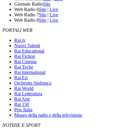
Giornale Radio
Sito
Web Radio 6
Sito
|
Live
Web Radio 7
Sito
|
Live
Web Radio 8
Sito
|
Live
PORTALI WEB
Rai.tv
Nuovi Talenti
Rai Educational
Rai Fiction
Rai Cinema
Rai Teche
Rai International
Rai Eri
Orchestra Sinfonica
Rai World
Rai Letteratura
Rai Arte
Rai 150
Prix Italia
Museo della radio e della televisione
NOTIZIE E SPORT