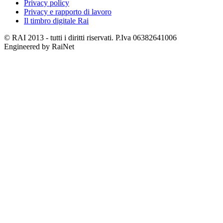
Privacy policy
Privacy e rapporto di lavoro
Il timbro digitale Rai
© RAI 2013 - tutti i diritti riservati. P.Iva 06382641006
Engineered by RaiNet