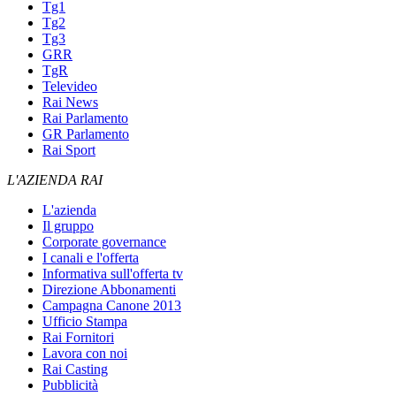
Tg1
Tg2
Tg3
GRR
TgR
Televideo
Rai News
Rai Parlamento
GR Parlamento
Rai Sport
L'AZIENDA RAI
L'azienda
Il gruppo
Corporate governance
I canali e l'offerta
Informativa sull'offerta tv
Direzione Abbonamenti
Campagna Canone 2013
Ufficio Stampa
Rai Fornitori
Lavora con noi
Rai Casting
Pubblicità