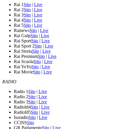
Rai 1
Sito
|
Live
Rai 2
Sito
|
Live
Rai 3
Sito
|
Live
Rai 4
Sito
|
Live
Rai 5
Sito
|
Live
Rainews
Sito
|
Live
Rai Gulp
Sito
|
Live
Rai Sport
Sito
|
Live
Rai Sport 2
Sito
|
Live
Rai Storia
Sito
|
Live
Rai Premium
Sito
|
Live
Rai Scuola
Sito
|
Live
Rai YoYo
Sito
|
Live
Rai Movie
Sito
|
Live
RADIO
Radio 1
Sito
|
Live
Radio 2
Sito
|
Live
Radio 3
Sito
|
Live
Radiofd4
Sito
|
Live
Radiofd5
Sito
|
Live
Isoradio
Sito
|
Live
CCISS
Sito
GR Parlamento
Sito
|
Live