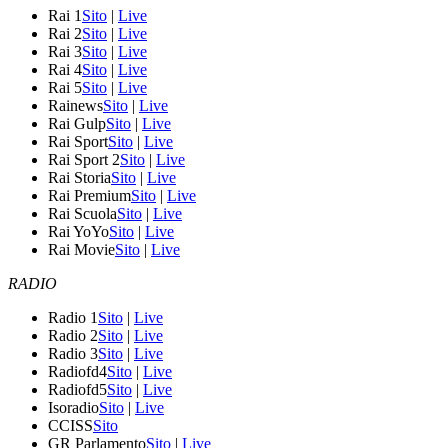
Rai 1
Sito
|
Live
Rai 2
Sito
|
Live
Rai 3
Sito
|
Live
Rai 4
Sito
|
Live
Rai 5
Sito
|
Live
Rainews
Sito
|
Live
Rai Gulp
Sito
|
Live
Rai Sport
Sito
|
Live
Rai Sport 2
Sito
|
Live
Rai Storia
Sito
|
Live
Rai Premium
Sito
|
Live
Rai Scuola
Sito
|
Live
Rai YoYo
Sito
|
Live
Rai Movie
Sito
|
Live
RADIO
Radio 1
Sito
|
Live
Radio 2
Sito
|
Live
Radio 3
Sito
|
Live
Radiofd4
Sito
|
Live
Radiofd5
Sito
|
Live
Isoradio
Sito
|
Live
CCISS
Sito
GR Parlamento
Sito
|
Live