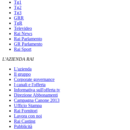
Tg1
Tg2
Tg3
GRR
TgR
Televideo
Rai News
Rai Parlamento
GR Parlamento
Rai Sport
L'AZIENDA RAI
L'azienda
Il gruppo
Corporate governance
I canali e l'offerta
Informativa sull'offerta tv
Direzione Abbonamenti
Campagna Canone 2013
Ufficio Stampa
Rai Fornitori
Lavora con noi
Rai Casting
Pubblicità