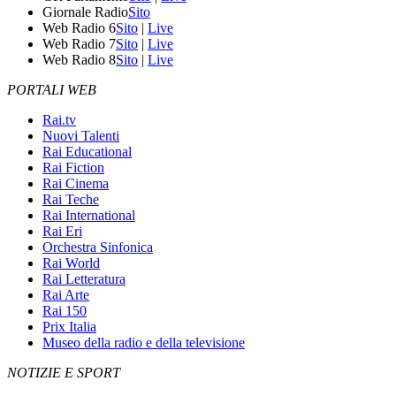
Giornale Radio
Sito
Web Radio 6
Sito
|
Live
Web Radio 7
Sito
|
Live
Web Radio 8
Sito
|
Live
PORTALI WEB
Rai.tv
Nuovi Talenti
Rai Educational
Rai Fiction
Rai Cinema
Rai Teche
Rai International
Rai Eri
Orchestra Sinfonica
Rai World
Rai Letteratura
Rai Arte
Rai 150
Prix Italia
Museo della radio e della televisione
NOTIZIE E SPORT