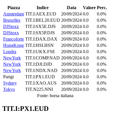
Piazza
Indice
Data
Valore
Perc.
Amsterdam
TIT.I:AEX.EUD
20/09/2024
0.0
0.0%
Bruxelles
TIT.I:BEL20.EUD
20/09/2024
0.0
0.0%
DJStoxx
TIT.I:SX5E.DJS
20/09/2024
0.0
0.0%
DJStoxx
TIT.I:SX5P.DJS
20/09/2024
0.0
0.0%
Francoforte
TIT.I:DAX.DAX
20/09/2024
0.0
0.0%
HongKong
TIT.I:HSI.HSN
20/09/2024
0.0
0.0%
Londra
TIT.I:UKX.FSE
20/09/2024
0.0
0.0%
NewYork
TIT.I:COMP.NAD
20/09/2024
0.0
0.0%
NewYork
TIT.I:DJI.DJD
20/09/2024
0.0
0.0%
NewYork
TIT.I:NDX.NAD
20/09/2024
0.0
0.0%
Parigi
TIT.I:PX1.EUD
20/09/2024
0.0
0.0%
Sydney
TIT.I:XAO.AUS
20/09/2024
0.0
0.0%
Tokyo
TIT.N225.NNI
20/09/2024
0.0
0.0%
Fonte: borsa italiana
TIT.I:PX1.EUD