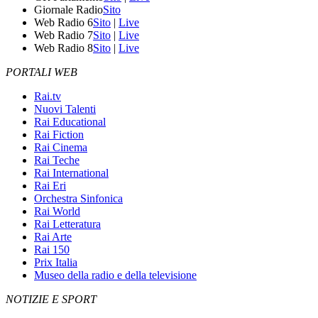
Giornale Radio
Sito
Web Radio 6
Sito
|
Live
Web Radio 7
Sito
|
Live
Web Radio 8
Sito
|
Live
PORTALI WEB
Rai.tv
Nuovi Talenti
Rai Educational
Rai Fiction
Rai Cinema
Rai Teche
Rai International
Rai Eri
Orchestra Sinfonica
Rai World
Rai Letteratura
Rai Arte
Rai 150
Prix Italia
Museo della radio e della televisione
NOTIZIE E SPORT