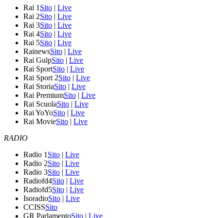
Rai 1
Sito
|
Live
Rai 2
Sito
|
Live
Rai 3
Sito
|
Live
Rai 4
Sito
|
Live
Rai 5
Sito
|
Live
Rainews
Sito
|
Live
Rai Gulp
Sito
|
Live
Rai Sport
Sito
|
Live
Rai Sport 2
Sito
|
Live
Rai Storia
Sito
|
Live
Rai Premium
Sito
|
Live
Rai Scuola
Sito
|
Live
Rai YoYo
Sito
|
Live
Rai Movie
Sito
|
Live
RADIO
Radio 1
Sito
|
Live
Radio 2
Sito
|
Live
Radio 3
Sito
|
Live
Radiofd4
Sito
|
Live
Radiofd5
Sito
|
Live
Isoradio
Sito
|
Live
CCISS
Sito
GR Parlamento
Sito
|
Live