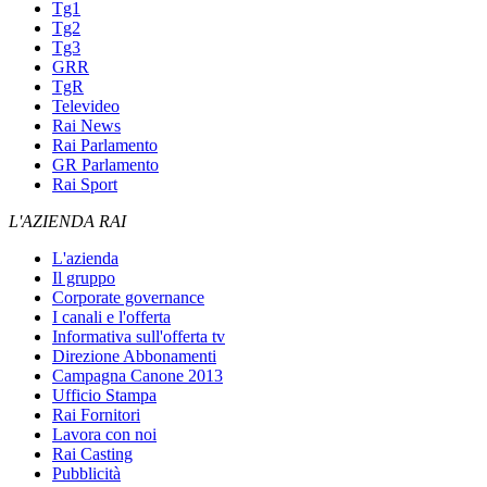
Tg1
Tg2
Tg3
GRR
TgR
Televideo
Rai News
Rai Parlamento
GR Parlamento
Rai Sport
L'AZIENDA RAI
L'azienda
Il gruppo
Corporate governance
I canali e l'offerta
Informativa sull'offerta tv
Direzione Abbonamenti
Campagna Canone 2013
Ufficio Stampa
Rai Fornitori
Lavora con noi
Rai Casting
Pubblicità