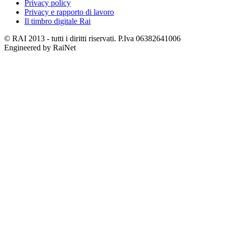
Privacy policy
Privacy e rapporto di lavoro
Il timbro digitale Rai
© RAI 2013 - tutti i diritti riservati. P.Iva 06382641006
Engineered by RaiNet