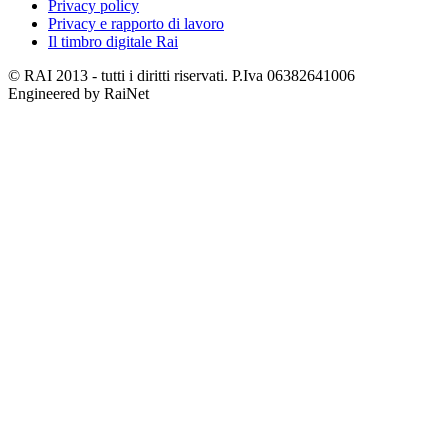
Privacy policy
Privacy e rapporto di lavoro
Il timbro digitale Rai
© RAI 2013 - tutti i diritti riservati. P.Iva 06382641006
Engineered by RaiNet