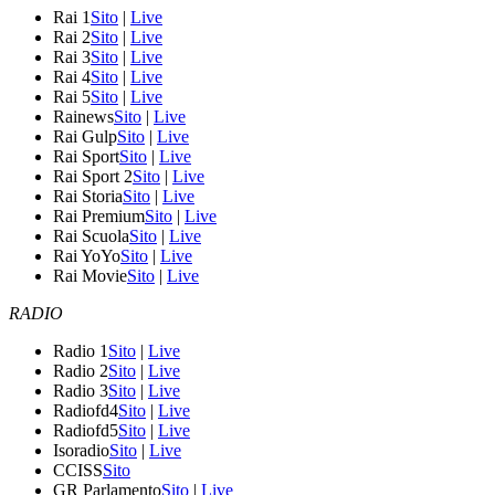
Rai 1
Sito
|
Live
Rai 2
Sito
|
Live
Rai 3
Sito
|
Live
Rai 4
Sito
|
Live
Rai 5
Sito
|
Live
Rainews
Sito
|
Live
Rai Gulp
Sito
|
Live
Rai Sport
Sito
|
Live
Rai Sport 2
Sito
|
Live
Rai Storia
Sito
|
Live
Rai Premium
Sito
|
Live
Rai Scuola
Sito
|
Live
Rai YoYo
Sito
|
Live
Rai Movie
Sito
|
Live
RADIO
Radio 1
Sito
|
Live
Radio 2
Sito
|
Live
Radio 3
Sito
|
Live
Radiofd4
Sito
|
Live
Radiofd5
Sito
|
Live
Isoradio
Sito
|
Live
CCISS
Sito
GR Parlamento
Sito
|
Live