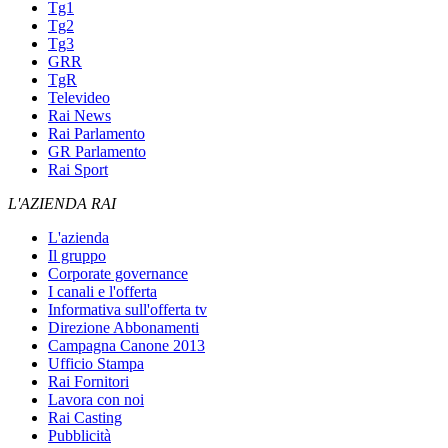
Tg1
Tg2
Tg3
GRR
TgR
Televideo
Rai News
Rai Parlamento
GR Parlamento
Rai Sport
L'AZIENDA RAI
L'azienda
Il gruppo
Corporate governance
I canali e l'offerta
Informativa sull'offerta tv
Direzione Abbonamenti
Campagna Canone 2013
Ufficio Stampa
Rai Fornitori
Lavora con noi
Rai Casting
Pubblicità