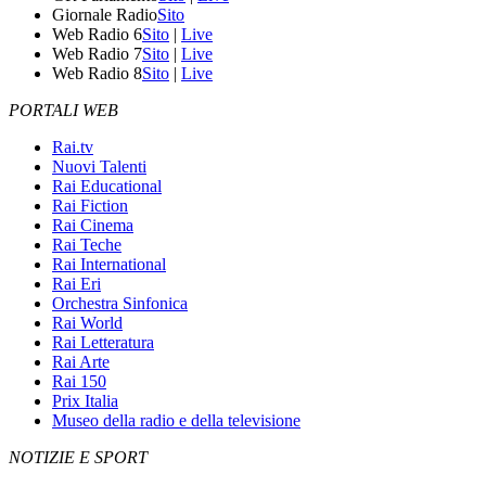
Giornale Radio
Sito
Web Radio 6
Sito
|
Live
Web Radio 7
Sito
|
Live
Web Radio 8
Sito
|
Live
PORTALI WEB
Rai.tv
Nuovi Talenti
Rai Educational
Rai Fiction
Rai Cinema
Rai Teche
Rai International
Rai Eri
Orchestra Sinfonica
Rai World
Rai Letteratura
Rai Arte
Rai 150
Prix Italia
Museo della radio e della televisione
NOTIZIE E SPORT