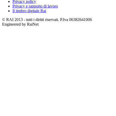
Privacy policy
Privacy e rapporto di lavoro
Il timbro digitale Rai
© RAI 2013 - tutti i diritti riservati. P.Iva 06382641006
Engineered by RaiNet