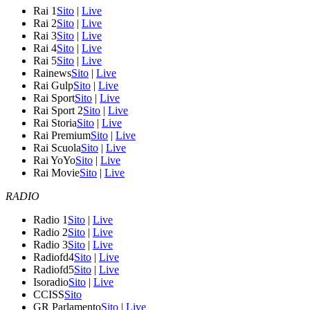
Rai 1
Sito
|
Live
Rai 2
Sito
|
Live
Rai 3
Sito
|
Live
Rai 4
Sito
|
Live
Rai 5
Sito
|
Live
Rainews
Sito
|
Live
Rai Gulp
Sito
|
Live
Rai Sport
Sito
|
Live
Rai Sport 2
Sito
|
Live
Rai Storia
Sito
|
Live
Rai Premium
Sito
|
Live
Rai Scuola
Sito
|
Live
Rai YoYo
Sito
|
Live
Rai Movie
Sito
|
Live
RADIO
Radio 1
Sito
|
Live
Radio 2
Sito
|
Live
Radio 3
Sito
|
Live
Radiofd4
Sito
|
Live
Radiofd5
Sito
|
Live
Isoradio
Sito
|
Live
CCISS
Sito
GR Parlamento
Sito
|
Live