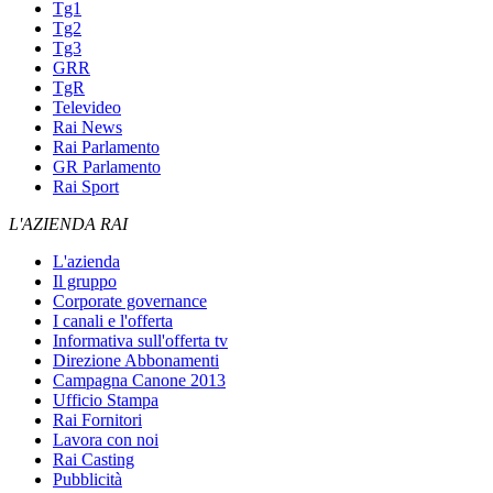
Tg1
Tg2
Tg3
GRR
TgR
Televideo
Rai News
Rai Parlamento
GR Parlamento
Rai Sport
L'AZIENDA RAI
L'azienda
Il gruppo
Corporate governance
I canali e l'offerta
Informativa sull'offerta tv
Direzione Abbonamenti
Campagna Canone 2013
Ufficio Stampa
Rai Fornitori
Lavora con noi
Rai Casting
Pubblicità