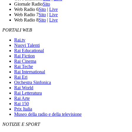
Giornale Radio
Sito
Web Radio 6
Sito
|
Live
Web Radio 7
Sito
|
Live
Web Radio 8
Sito
|
Live
PORTALI WEB
Rai.tv
Nuovi Talenti
Rai Educational
Rai Fiction
Rai Cinema
Rai Teche
Rai International
Rai Eri
Orchestra Sinfonica
Rai World
Rai Letteratura
Rai Arte
Rai 150
Prix Italia
Museo della radio e della televisione
NOTIZIE E SPORT