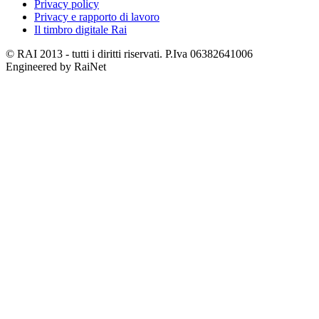
Privacy policy
Privacy e rapporto di lavoro
Il timbro digitale Rai
© RAI 2013 - tutti i diritti riservati. P.Iva 06382641006
Engineered by RaiNet