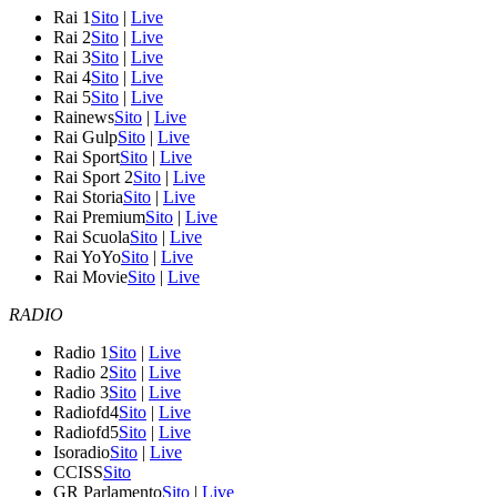
Rai 1
Sito
|
Live
Rai 2
Sito
|
Live
Rai 3
Sito
|
Live
Rai 4
Sito
|
Live
Rai 5
Sito
|
Live
Rainews
Sito
|
Live
Rai Gulp
Sito
|
Live
Rai Sport
Sito
|
Live
Rai Sport 2
Sito
|
Live
Rai Storia
Sito
|
Live
Rai Premium
Sito
|
Live
Rai Scuola
Sito
|
Live
Rai YoYo
Sito
|
Live
Rai Movie
Sito
|
Live
RADIO
Radio 1
Sito
|
Live
Radio 2
Sito
|
Live
Radio 3
Sito
|
Live
Radiofd4
Sito
|
Live
Radiofd5
Sito
|
Live
Isoradio
Sito
|
Live
CCISS
Sito
GR Parlamento
Sito
|
Live