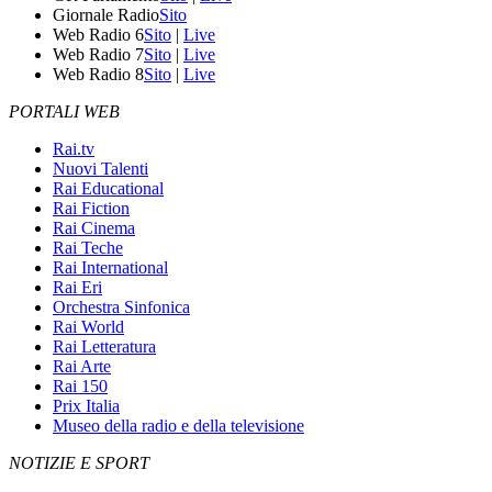
Giornale Radio
Sito
Web Radio 6
Sito
|
Live
Web Radio 7
Sito
|
Live
Web Radio 8
Sito
|
Live
PORTALI WEB
Rai.tv
Nuovi Talenti
Rai Educational
Rai Fiction
Rai Cinema
Rai Teche
Rai International
Rai Eri
Orchestra Sinfonica
Rai World
Rai Letteratura
Rai Arte
Rai 150
Prix Italia
Museo della radio e della televisione
NOTIZIE E SPORT