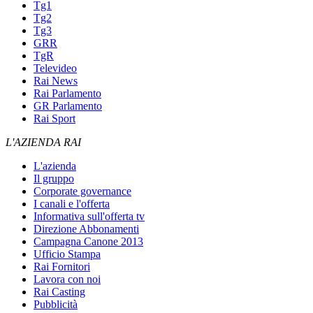
Tg1
Tg2
Tg3
GRR
TgR
Televideo
Rai News
Rai Parlamento
GR Parlamento
Rai Sport
L'AZIENDA RAI
L'azienda
Il gruppo
Corporate governance
I canali e l'offerta
Informativa sull'offerta tv
Direzione Abbonamenti
Campagna Canone 2013
Ufficio Stampa
Rai Fornitori
Lavora con noi
Rai Casting
Pubblicità