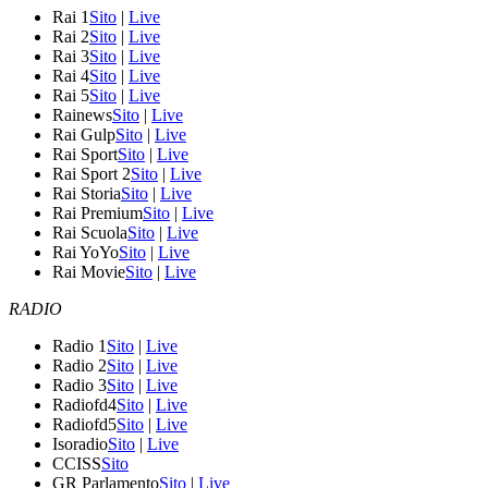
Rai 1
Sito
|
Live
Rai 2
Sito
|
Live
Rai 3
Sito
|
Live
Rai 4
Sito
|
Live
Rai 5
Sito
|
Live
Rainews
Sito
|
Live
Rai Gulp
Sito
|
Live
Rai Sport
Sito
|
Live
Rai Sport 2
Sito
|
Live
Rai Storia
Sito
|
Live
Rai Premium
Sito
|
Live
Rai Scuola
Sito
|
Live
Rai YoYo
Sito
|
Live
Rai Movie
Sito
|
Live
RADIO
Radio 1
Sito
|
Live
Radio 2
Sito
|
Live
Radio 3
Sito
|
Live
Radiofd4
Sito
|
Live
Radiofd5
Sito
|
Live
Isoradio
Sito
|
Live
CCISS
Sito
GR Parlamento
Sito
|
Live