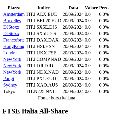
Piazza
Indice
Data
Valore
Perc.
Amsterdam
TIT.I:AEX.EUD
20/09/2024
0.0
0.0%
Bruxelles
TIT.I:BEL20.EUD
20/09/2024
0.0
0.0%
DJStoxx
TIT.I:SX5E.DJS
20/09/2024
0.0
0.0%
DJStoxx
TIT.I:SX5P.DJS
20/09/2024
0.0
0.0%
Francoforte
TIT.I:DAX.DAX
20/09/2024
0.0
0.0%
HongKong
TIT.I:HSI.HSN
20/09/2024
0.0
0.0%
Londra
TIT.I:UKX.FSE
20/09/2024
0.0
0.0%
NewYork
TIT.I:COMP.NAD
20/09/2024
0.0
0.0%
NewYork
TIT.I:DJI.DJD
20/09/2024
0.0
0.0%
NewYork
TIT.I:NDX.NAD
20/09/2024
0.0
0.0%
Parigi
TIT.I:PX1.EUD
20/09/2024
0.0
0.0%
Sydney
TIT.I:XAO.AUS
20/09/2024
0.0
0.0%
Tokyo
TIT.N225.NNI
20/09/2024
0.0
0.0%
Fonte: borsa italiana
FTSE Italia All-Share