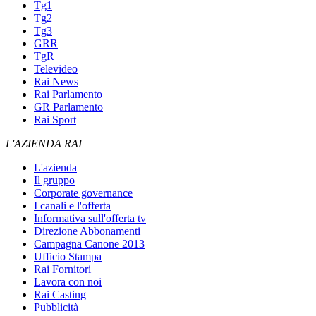
Tg1
Tg2
Tg3
GRR
TgR
Televideo
Rai News
Rai Parlamento
GR Parlamento
Rai Sport
L'AZIENDA RAI
L'azienda
Il gruppo
Corporate governance
I canali e l'offerta
Informativa sull'offerta tv
Direzione Abbonamenti
Campagna Canone 2013
Ufficio Stampa
Rai Fornitori
Lavora con noi
Rai Casting
Pubblicità