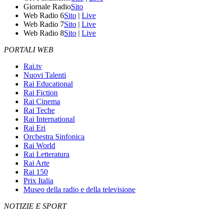
Giornale Radio
Sito
Web Radio 6
Sito
|
Live
Web Radio 7
Sito
|
Live
Web Radio 8
Sito
|
Live
PORTALI WEB
Rai.tv
Nuovi Talenti
Rai Educational
Rai Fiction
Rai Cinema
Rai Teche
Rai International
Rai Eri
Orchestra Sinfonica
Rai World
Rai Letteratura
Rai Arte
Rai 150
Prix Italia
Museo della radio e della televisione
NOTIZIE E SPORT