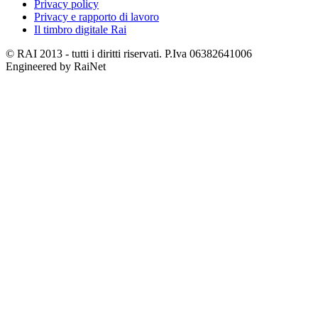
Privacy policy
Privacy e rapporto di lavoro
Il timbro digitale Rai
© RAI 2013 - tutti i diritti riservati. P.Iva 06382641006
Engineered by RaiNet