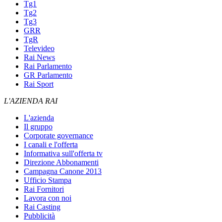
Tg1
Tg2
Tg3
GRR
TgR
Televideo
Rai News
Rai Parlamento
GR Parlamento
Rai Sport
L'AZIENDA RAI
L'azienda
Il gruppo
Corporate governance
I canali e l'offerta
Informativa sull'offerta tv
Direzione Abbonamenti
Campagna Canone 2013
Ufficio Stampa
Rai Fornitori
Lavora con noi
Rai Casting
Pubblicità