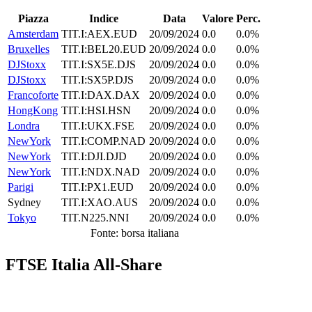
Piazza
Indice
Data
Valore
Perc.
Amsterdam
TIT.I:AEX.EUD
20/09/2024
0.0
0.0%
Bruxelles
TIT.I:BEL20.EUD
20/09/2024
0.0
0.0%
DJStoxx
TIT.I:SX5E.DJS
20/09/2024
0.0
0.0%
DJStoxx
TIT.I:SX5P.DJS
20/09/2024
0.0
0.0%
Francoforte
TIT.I:DAX.DAX
20/09/2024
0.0
0.0%
HongKong
TIT.I:HSI.HSN
20/09/2024
0.0
0.0%
Londra
TIT.I:UKX.FSE
20/09/2024
0.0
0.0%
NewYork
TIT.I:COMP.NAD
20/09/2024
0.0
0.0%
NewYork
TIT.I:DJI.DJD
20/09/2024
0.0
0.0%
NewYork
TIT.I:NDX.NAD
20/09/2024
0.0
0.0%
Parigi
TIT.I:PX1.EUD
20/09/2024
0.0
0.0%
Sydney
TIT.I:XAO.AUS
20/09/2024
0.0
0.0%
Tokyo
TIT.N225.NNI
20/09/2024
0.0
0.0%
Fonte: borsa italiana
FTSE Italia All-Share