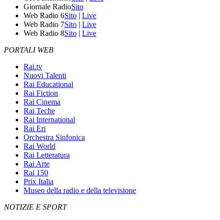
Giornale Radio
Sito
Web Radio 6
Sito
|
Live
Web Radio 7
Sito
|
Live
Web Radio 8
Sito
|
Live
PORTALI WEB
Rai.tv
Nuovi Talenti
Rai Educational
Rai Fiction
Rai Cinema
Rai Teche
Rai International
Rai Eri
Orchestra Sinfonica
Rai World
Rai Letteratura
Rai Arte
Rai 150
Prix Italia
Museo della radio e della televisione
NOTIZIE E SPORT