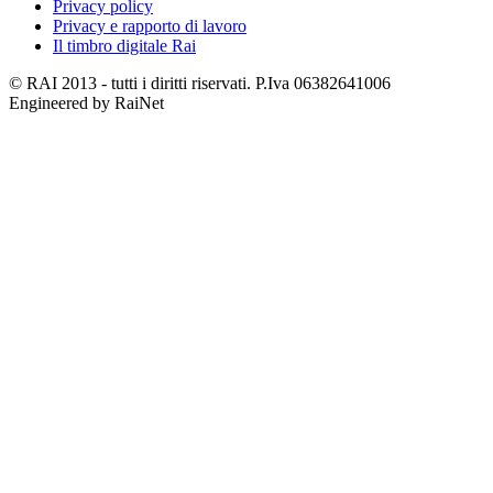
Privacy policy
Privacy e rapporto di lavoro
Il timbro digitale Rai
© RAI 2013 - tutti i diritti riservati. P.Iva 06382641006
Engineered by RaiNet