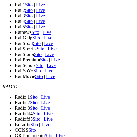
Rai 1
Sito
|
Live
Rai 2
Sito
|
Live
Rai 3
Sito
|
Live
Rai 4
Sito
|
Live
Rai 5
Sito
|
Live
Rainews
Sito
|
Live
Rai Gulp
Sito
|
Live
Rai Sport
Sito
|
Live
Rai Sport 2
Sito
|
Live
Rai Storia
Sito
|
Live
Rai Premium
Sito
|
Live
Rai Scuola
Sito
|
Live
Rai YoYo
Sito
|
Live
Rai Movie
Sito
|
Live
RADIO
Radio 1
Sito
|
Live
Radio 2
Sito
|
Live
Radio 3
Sito
|
Live
Radiofd4
Sito
|
Live
Radiofd5
Sito
|
Live
Isoradio
Sito
|
Live
CCISS
Sito
GR Parlamento
Sito
|
Live