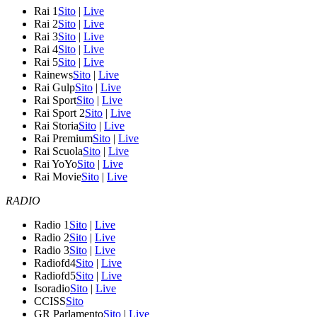
Rai 1
Sito
|
Live
Rai 2
Sito
|
Live
Rai 3
Sito
|
Live
Rai 4
Sito
|
Live
Rai 5
Sito
|
Live
Rainews
Sito
|
Live
Rai Gulp
Sito
|
Live
Rai Sport
Sito
|
Live
Rai Sport 2
Sito
|
Live
Rai Storia
Sito
|
Live
Rai Premium
Sito
|
Live
Rai Scuola
Sito
|
Live
Rai YoYo
Sito
|
Live
Rai Movie
Sito
|
Live
RADIO
Radio 1
Sito
|
Live
Radio 2
Sito
|
Live
Radio 3
Sito
|
Live
Radiofd4
Sito
|
Live
Radiofd5
Sito
|
Live
Isoradio
Sito
|
Live
CCISS
Sito
GR Parlamento
Sito
|
Live