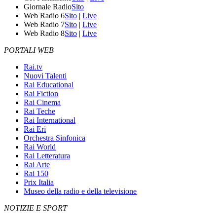
Giornale Radio
Sito
Web Radio 6
Sito
|
Live
Web Radio 7
Sito
|
Live
Web Radio 8
Sito
|
Live
PORTALI WEB
Rai.tv
Nuovi Talenti
Rai Educational
Rai Fiction
Rai Cinema
Rai Teche
Rai International
Rai Eri
Orchestra Sinfonica
Rai World
Rai Letteratura
Rai Arte
Rai 150
Prix Italia
Museo della radio e della televisione
NOTIZIE E SPORT