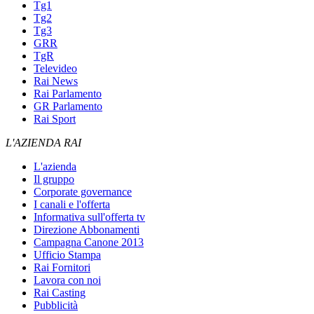
Tg1
Tg2
Tg3
GRR
TgR
Televideo
Rai News
Rai Parlamento
GR Parlamento
Rai Sport
L'AZIENDA RAI
L'azienda
Il gruppo
Corporate governance
I canali e l'offerta
Informativa sull'offerta tv
Direzione Abbonamenti
Campagna Canone 2013
Ufficio Stampa
Rai Fornitori
Lavora con noi
Rai Casting
Pubblicità