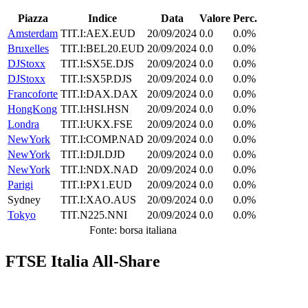
Piazza
Indice
Data
Valore
Perc.
Amsterdam
TIT.I:AEX.EUD
20/09/2024
0.0
0.0%
Bruxelles
TIT.I:BEL20.EUD
20/09/2024
0.0
0.0%
DJStoxx
TIT.I:SX5E.DJS
20/09/2024
0.0
0.0%
DJStoxx
TIT.I:SX5P.DJS
20/09/2024
0.0
0.0%
Francoforte
TIT.I:DAX.DAX
20/09/2024
0.0
0.0%
HongKong
TIT.I:HSI.HSN
20/09/2024
0.0
0.0%
Londra
TIT.I:UKX.FSE
20/09/2024
0.0
0.0%
NewYork
TIT.I:COMP.NAD
20/09/2024
0.0
0.0%
NewYork
TIT.I:DJI.DJD
20/09/2024
0.0
0.0%
NewYork
TIT.I:NDX.NAD
20/09/2024
0.0
0.0%
Parigi
TIT.I:PX1.EUD
20/09/2024
0.0
0.0%
Sydney
TIT.I:XAO.AUS
20/09/2024
0.0
0.0%
Tokyo
TIT.N225.NNI
20/09/2024
0.0
0.0%
Fonte: borsa italiana
FTSE Italia All-Share