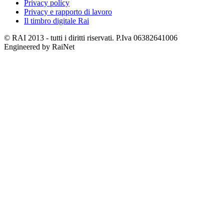
Privacy policy
Privacy e rapporto di lavoro
Il timbro digitale Rai
© RAI 2013 - tutti i diritti riservati. P.Iva 06382641006
Engineered by RaiNet