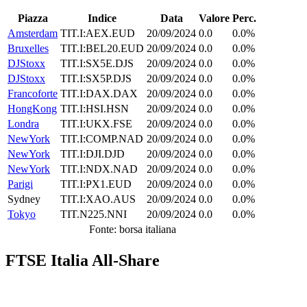
Piazza
Indice
Data
Valore
Perc.
Amsterdam
TIT.I:AEX.EUD
20/09/2024
0.0
0.0%
Bruxelles
TIT.I:BEL20.EUD
20/09/2024
0.0
0.0%
DJStoxx
TIT.I:SX5E.DJS
20/09/2024
0.0
0.0%
DJStoxx
TIT.I:SX5P.DJS
20/09/2024
0.0
0.0%
Francoforte
TIT.I:DAX.DAX
20/09/2024
0.0
0.0%
HongKong
TIT.I:HSI.HSN
20/09/2024
0.0
0.0%
Londra
TIT.I:UKX.FSE
20/09/2024
0.0
0.0%
NewYork
TIT.I:COMP.NAD
20/09/2024
0.0
0.0%
NewYork
TIT.I:DJI.DJD
20/09/2024
0.0
0.0%
NewYork
TIT.I:NDX.NAD
20/09/2024
0.0
0.0%
Parigi
TIT.I:PX1.EUD
20/09/2024
0.0
0.0%
Sydney
TIT.I:XAO.AUS
20/09/2024
0.0
0.0%
Tokyo
TIT.N225.NNI
20/09/2024
0.0
0.0%
Fonte: borsa italiana
FTSE Italia All-Share