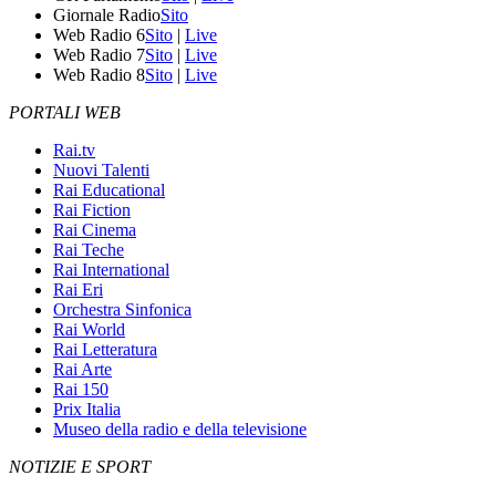
Giornale Radio
Sito
Web Radio 6
Sito
|
Live
Web Radio 7
Sito
|
Live
Web Radio 8
Sito
|
Live
PORTALI WEB
Rai.tv
Nuovi Talenti
Rai Educational
Rai Fiction
Rai Cinema
Rai Teche
Rai International
Rai Eri
Orchestra Sinfonica
Rai World
Rai Letteratura
Rai Arte
Rai 150
Prix Italia
Museo della radio e della televisione
NOTIZIE E SPORT