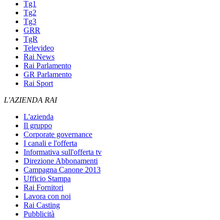
Tg1
Tg2
Tg3
GRR
TgR
Televideo
Rai News
Rai Parlamento
GR Parlamento
Rai Sport
L'AZIENDA RAI
L'azienda
Il gruppo
Corporate governance
I canali e l'offerta
Informativa sull'offerta tv
Direzione Abbonamenti
Campagna Canone 2013
Ufficio Stampa
Rai Fornitori
Lavora con noi
Rai Casting
Pubblicità