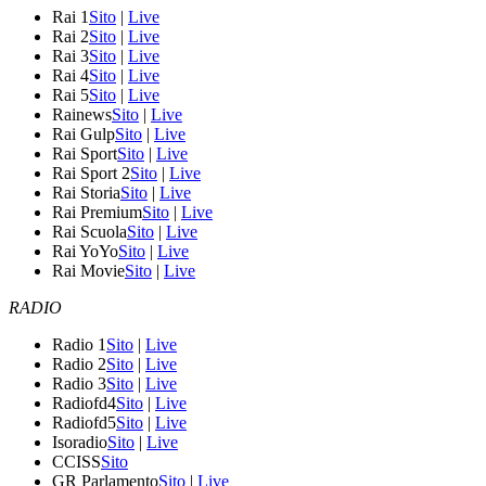
Rai 1
Sito
|
Live
Rai 2
Sito
|
Live
Rai 3
Sito
|
Live
Rai 4
Sito
|
Live
Rai 5
Sito
|
Live
Rainews
Sito
|
Live
Rai Gulp
Sito
|
Live
Rai Sport
Sito
|
Live
Rai Sport 2
Sito
|
Live
Rai Storia
Sito
|
Live
Rai Premium
Sito
|
Live
Rai Scuola
Sito
|
Live
Rai YoYo
Sito
|
Live
Rai Movie
Sito
|
Live
RADIO
Radio 1
Sito
|
Live
Radio 2
Sito
|
Live
Radio 3
Sito
|
Live
Radiofd4
Sito
|
Live
Radiofd5
Sito
|
Live
Isoradio
Sito
|
Live
CCISS
Sito
GR Parlamento
Sito
|
Live