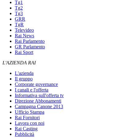
Tg1
Tg2
Tg3
GRR
TgR
Televideo
Rai News
Rai Parlamento
GR Parlamento
Rai Sport
L'AZIENDA RAI
L'azienda
Il gruppo
Corporate governance
I canali e l'offerta
Informativa sull'offerta tv
Direzione Abbonamenti
Campagna Canone 2013
Ufficio Stampa
Rai Fornitori
Lavora con noi
Rai Casting
Pubblicità