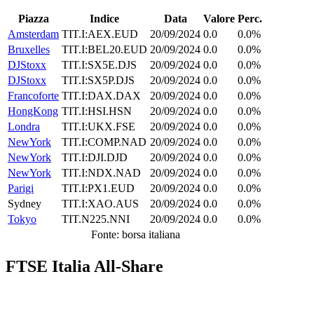
Piazza
Indice
Data
Valore
Perc.
Amsterdam
TIT.I:AEX.EUD
20/09/2024
0.0
0.0%
Bruxelles
TIT.I:BEL20.EUD
20/09/2024
0.0
0.0%
DJStoxx
TIT.I:SX5E.DJS
20/09/2024
0.0
0.0%
DJStoxx
TIT.I:SX5P.DJS
20/09/2024
0.0
0.0%
Francoforte
TIT.I:DAX.DAX
20/09/2024
0.0
0.0%
HongKong
TIT.I:HSI.HSN
20/09/2024
0.0
0.0%
Londra
TIT.I:UKX.FSE
20/09/2024
0.0
0.0%
NewYork
TIT.I:COMP.NAD
20/09/2024
0.0
0.0%
NewYork
TIT.I:DJI.DJD
20/09/2024
0.0
0.0%
NewYork
TIT.I:NDX.NAD
20/09/2024
0.0
0.0%
Parigi
TIT.I:PX1.EUD
20/09/2024
0.0
0.0%
Sydney
TIT.I:XAO.AUS
20/09/2024
0.0
0.0%
Tokyo
TIT.N225.NNI
20/09/2024
0.0
0.0%
Fonte: borsa italiana
FTSE Italia All-Share