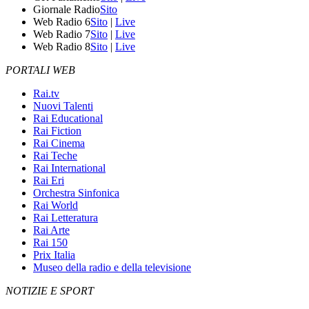
Giornale Radio
Sito
Web Radio 6
Sito
|
Live
Web Radio 7
Sito
|
Live
Web Radio 8
Sito
|
Live
PORTALI WEB
Rai.tv
Nuovi Talenti
Rai Educational
Rai Fiction
Rai Cinema
Rai Teche
Rai International
Rai Eri
Orchestra Sinfonica
Rai World
Rai Letteratura
Rai Arte
Rai 150
Prix Italia
Museo della radio e della televisione
NOTIZIE E SPORT