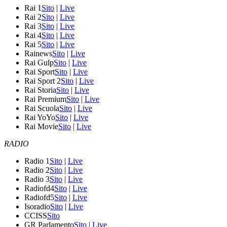
Rai 1
Sito
|
Live
Rai 2
Sito
|
Live
Rai 3
Sito
|
Live
Rai 4
Sito
|
Live
Rai 5
Sito
|
Live
Rainews
Sito
|
Live
Rai Gulp
Sito
|
Live
Rai Sport
Sito
|
Live
Rai Sport 2
Sito
|
Live
Rai Storia
Sito
|
Live
Rai Premium
Sito
|
Live
Rai Scuola
Sito
|
Live
Rai YoYo
Sito
|
Live
Rai Movie
Sito
|
Live
RADIO
Radio 1
Sito
|
Live
Radio 2
Sito
|
Live
Radio 3
Sito
|
Live
Radiofd4
Sito
|
Live
Radiofd5
Sito
|
Live
Isoradio
Sito
|
Live
CCISS
Sito
GR Parlamento
Sito
|
Live