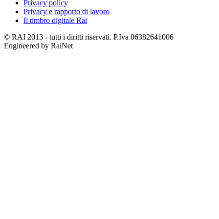
Privacy policy
Privacy e rapporto di lavoro
Il timbro digitale Rai
© RAI 2013 - tutti i diritti riservati. P.Iva 06382641006
Engineered by RaiNet