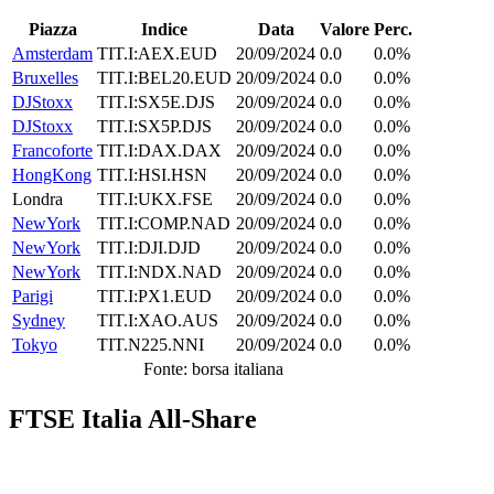
Piazza
Indice
Data
Valore
Perc.
Amsterdam
TIT.I:AEX.EUD
20/09/2024
0.0
0.0%
Bruxelles
TIT.I:BEL20.EUD
20/09/2024
0.0
0.0%
DJStoxx
TIT.I:SX5E.DJS
20/09/2024
0.0
0.0%
DJStoxx
TIT.I:SX5P.DJS
20/09/2024
0.0
0.0%
Francoforte
TIT.I:DAX.DAX
20/09/2024
0.0
0.0%
HongKong
TIT.I:HSI.HSN
20/09/2024
0.0
0.0%
Londra
TIT.I:UKX.FSE
20/09/2024
0.0
0.0%
NewYork
TIT.I:COMP.NAD
20/09/2024
0.0
0.0%
NewYork
TIT.I:DJI.DJD
20/09/2024
0.0
0.0%
NewYork
TIT.I:NDX.NAD
20/09/2024
0.0
0.0%
Parigi
TIT.I:PX1.EUD
20/09/2024
0.0
0.0%
Sydney
TIT.I:XAO.AUS
20/09/2024
0.0
0.0%
Tokyo
TIT.N225.NNI
20/09/2024
0.0
0.0%
Fonte: borsa italiana
FTSE Italia All-Share