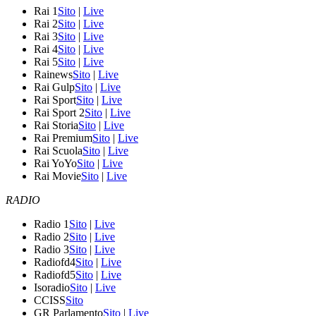
Rai 1
Sito
|
Live
Rai 2
Sito
|
Live
Rai 3
Sito
|
Live
Rai 4
Sito
|
Live
Rai 5
Sito
|
Live
Rainews
Sito
|
Live
Rai Gulp
Sito
|
Live
Rai Sport
Sito
|
Live
Rai Sport 2
Sito
|
Live
Rai Storia
Sito
|
Live
Rai Premium
Sito
|
Live
Rai Scuola
Sito
|
Live
Rai YoYo
Sito
|
Live
Rai Movie
Sito
|
Live
RADIO
Radio 1
Sito
|
Live
Radio 2
Sito
|
Live
Radio 3
Sito
|
Live
Radiofd4
Sito
|
Live
Radiofd5
Sito
|
Live
Isoradio
Sito
|
Live
CCISS
Sito
GR Parlamento
Sito
|
Live