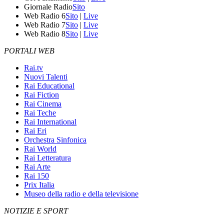
Giornale Radio
Sito
Web Radio 6
Sito
|
Live
Web Radio 7
Sito
|
Live
Web Radio 8
Sito
|
Live
PORTALI WEB
Rai.tv
Nuovi Talenti
Rai Educational
Rai Fiction
Rai Cinema
Rai Teche
Rai International
Rai Eri
Orchestra Sinfonica
Rai World
Rai Letteratura
Rai Arte
Rai 150
Prix Italia
Museo della radio e della televisione
NOTIZIE E SPORT