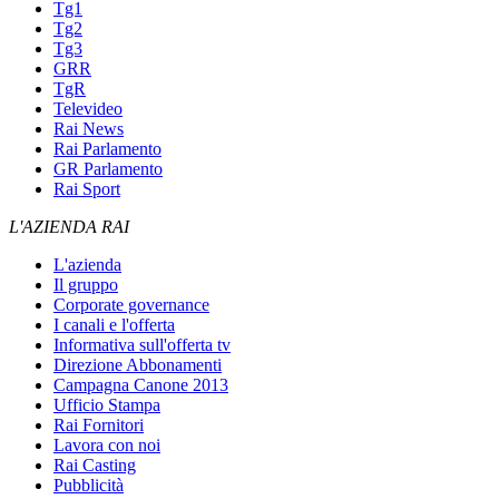
Tg1
Tg2
Tg3
GRR
TgR
Televideo
Rai News
Rai Parlamento
GR Parlamento
Rai Sport
L'AZIENDA RAI
L'azienda
Il gruppo
Corporate governance
I canali e l'offerta
Informativa sull'offerta tv
Direzione Abbonamenti
Campagna Canone 2013
Ufficio Stampa
Rai Fornitori
Lavora con noi
Rai Casting
Pubblicità