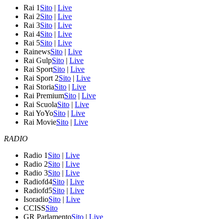
Rai 1
Sito
|
Live
Rai 2
Sito
|
Live
Rai 3
Sito
|
Live
Rai 4
Sito
|
Live
Rai 5
Sito
|
Live
Rainews
Sito
|
Live
Rai Gulp
Sito
|
Live
Rai Sport
Sito
|
Live
Rai Sport 2
Sito
|
Live
Rai Storia
Sito
|
Live
Rai Premium
Sito
|
Live
Rai Scuola
Sito
|
Live
Rai YoYo
Sito
|
Live
Rai Movie
Sito
|
Live
RADIO
Radio 1
Sito
|
Live
Radio 2
Sito
|
Live
Radio 3
Sito
|
Live
Radiofd4
Sito
|
Live
Radiofd5
Sito
|
Live
Isoradio
Sito
|
Live
CCISS
Sito
GR Parlamento
Sito
|
Live