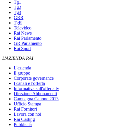
Tg1
Tg2
Tg3
GRR
TgR
Televideo
Rai News
Rai Parlamento
GR Parlamento
Rai Sport
L'AZIENDA RAI
L'azienda
Il gruppo
Corporate governance
I canali e l'offerta
Informativa sull'offerta tv
Direzione Abbonamenti
Campagna Canone 2013
Ufficio Stampa
Rai Fornitori
Lavora con noi
Rai Casting
Pubblicità