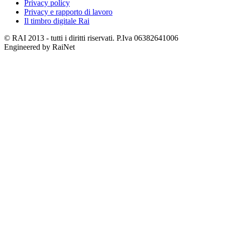
Privacy policy
Privacy e rapporto di lavoro
Il timbro digitale Rai
© RAI 2013 - tutti i diritti riservati. P.Iva 06382641006
Engineered by RaiNet