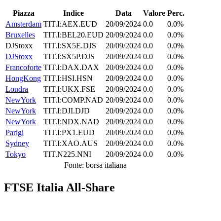
Piazza
Indice
Data
Valore
Perc.
Amsterdam
TIT.I:AEX.EUD
20/09/2024
0.0
0.0%
Bruxelles
TIT.I:BEL20.EUD
20/09/2024
0.0
0.0%
DJStoxx
TIT.I:SX5E.DJS
20/09/2024
0.0
0.0%
DJStoxx
TIT.I:SX5P.DJS
20/09/2024
0.0
0.0%
Francoforte
TIT.I:DAX.DAX
20/09/2024
0.0
0.0%
HongKong
TIT.I:HSI.HSN
20/09/2024
0.0
0.0%
Londra
TIT.I:UKX.FSE
20/09/2024
0.0
0.0%
NewYork
TIT.I:COMP.NAD
20/09/2024
0.0
0.0%
NewYork
TIT.I:DJI.DJD
20/09/2024
0.0
0.0%
NewYork
TIT.I:NDX.NAD
20/09/2024
0.0
0.0%
Parigi
TIT.I:PX1.EUD
20/09/2024
0.0
0.0%
Sydney
TIT.I:XAO.AUS
20/09/2024
0.0
0.0%
Tokyo
TIT.N225.NNI
20/09/2024
0.0
0.0%
Fonte: borsa italiana
FTSE Italia All-Share