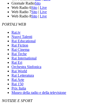
Giornale Radio
Sito
Web Radio 6
Sito
|
Live
Web Radio 7
Sito
|
Live
Web Radio 8
Sito
|
Live
PORTALI WEB
Rai.tv
Nuovi Talenti
Rai Educational
Rai Fiction
Rai Cinema
Rai Teche
Rai International
Rai Eri
Orchestra Sinfonica
Rai World
Rai Letteratura
Rai Arte
Rai 150
Prix Italia
Museo della radio e della televisione
NOTIZIE E SPORT