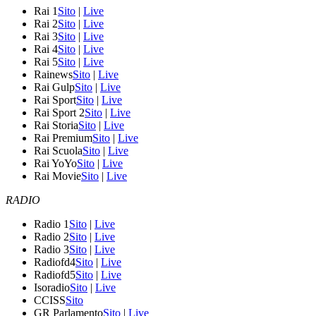
Rai 1
Sito
|
Live
Rai 2
Sito
|
Live
Rai 3
Sito
|
Live
Rai 4
Sito
|
Live
Rai 5
Sito
|
Live
Rainews
Sito
|
Live
Rai Gulp
Sito
|
Live
Rai Sport
Sito
|
Live
Rai Sport 2
Sito
|
Live
Rai Storia
Sito
|
Live
Rai Premium
Sito
|
Live
Rai Scuola
Sito
|
Live
Rai YoYo
Sito
|
Live
Rai Movie
Sito
|
Live
RADIO
Radio 1
Sito
|
Live
Radio 2
Sito
|
Live
Radio 3
Sito
|
Live
Radiofd4
Sito
|
Live
Radiofd5
Sito
|
Live
Isoradio
Sito
|
Live
CCISS
Sito
GR Parlamento
Sito
|
Live