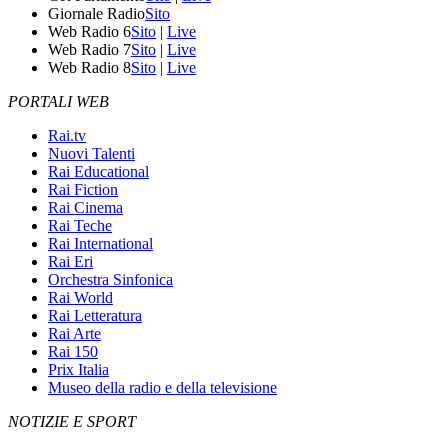
Giornale Radio
Sito
Web Radio 6
Sito
|
Live
Web Radio 7
Sito
|
Live
Web Radio 8
Sito
|
Live
PORTALI WEB
Rai.tv
Nuovi Talenti
Rai Educational
Rai Fiction
Rai Cinema
Rai Teche
Rai International
Rai Eri
Orchestra Sinfonica
Rai World
Rai Letteratura
Rai Arte
Rai 150
Prix Italia
Museo della radio e della televisione
NOTIZIE E SPORT