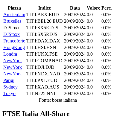
Piazza
Indice
Data
Valore
Perc.
Amsterdam
TIT.I:AEX.EUD
20/09/2024
0.0
0.0%
Bruxelles
TIT.I:BEL20.EUD
20/09/2024
0.0
0.0%
DJStoxx
TIT.I:SX5E.DJS
20/09/2024
0.0
0.0%
DJStoxx
TIT.I:SX5P.DJS
20/09/2024
0.0
0.0%
Francoforte
TIT.I:DAX.DAX
20/09/2024
0.0
0.0%
HongKong
TIT.I:HSI.HSN
20/09/2024
0.0
0.0%
Londra
TIT.I:UKX.FSE
20/09/2024
0.0
0.0%
NewYork
TIT.I:COMP.NAD
20/09/2024
0.0
0.0%
NewYork
TIT.I:DJI.DJD
20/09/2024
0.0
0.0%
NewYork
TIT.I:NDX.NAD
20/09/2024
0.0
0.0%
Parigi
TIT.I:PX1.EUD
20/09/2024
0.0
0.0%
Sydney
TIT.I:XAO.AUS
20/09/2024
0.0
0.0%
Tokyo
TIT.N225.NNI
20/09/2024
0.0
0.0%
Fonte: borsa italiana
FTSE Italia All-Share