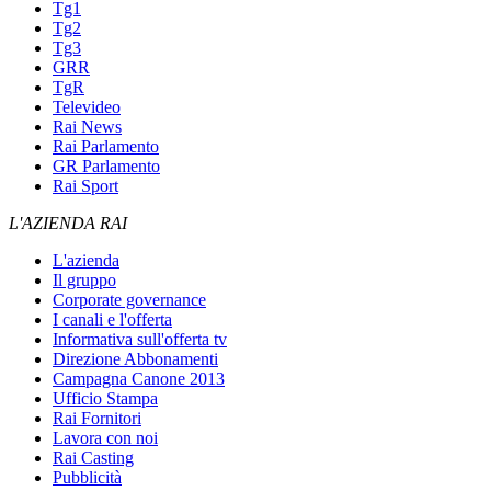
Tg1
Tg2
Tg3
GRR
TgR
Televideo
Rai News
Rai Parlamento
GR Parlamento
Rai Sport
L'AZIENDA RAI
L'azienda
Il gruppo
Corporate governance
I canali e l'offerta
Informativa sull'offerta tv
Direzione Abbonamenti
Campagna Canone 2013
Ufficio Stampa
Rai Fornitori
Lavora con noi
Rai Casting
Pubblicità