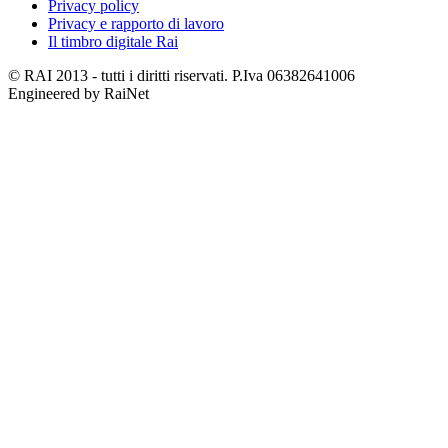
Privacy policy
Privacy e rapporto di lavoro
Il timbro digitale Rai
© RAI 2013 - tutti i diritti riservati. P.Iva 06382641006
Engineered by RaiNet