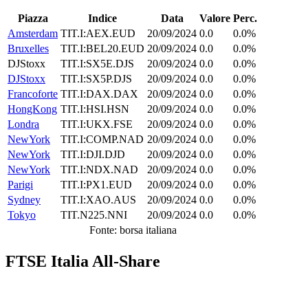
Piazza
Indice
Data
Valore
Perc.
Amsterdam
TIT.I:AEX.EUD
20/09/2024
0.0
0.0%
Bruxelles
TIT.I:BEL20.EUD
20/09/2024
0.0
0.0%
DJStoxx
TIT.I:SX5E.DJS
20/09/2024
0.0
0.0%
DJStoxx
TIT.I:SX5P.DJS
20/09/2024
0.0
0.0%
Francoforte
TIT.I:DAX.DAX
20/09/2024
0.0
0.0%
HongKong
TIT.I:HSI.HSN
20/09/2024
0.0
0.0%
Londra
TIT.I:UKX.FSE
20/09/2024
0.0
0.0%
NewYork
TIT.I:COMP.NAD
20/09/2024
0.0
0.0%
NewYork
TIT.I:DJI.DJD
20/09/2024
0.0
0.0%
NewYork
TIT.I:NDX.NAD
20/09/2024
0.0
0.0%
Parigi
TIT.I:PX1.EUD
20/09/2024
0.0
0.0%
Sydney
TIT.I:XAO.AUS
20/09/2024
0.0
0.0%
Tokyo
TIT.N225.NNI
20/09/2024
0.0
0.0%
Fonte: borsa italiana
FTSE Italia All-Share