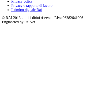
Privacy policy
Privacy e rapporto di lavoro
Il timbro digitale Rai
© RAI 2013 - tutti i diritti riservati. P.Iva 06382641006
Engineered by RaiNet