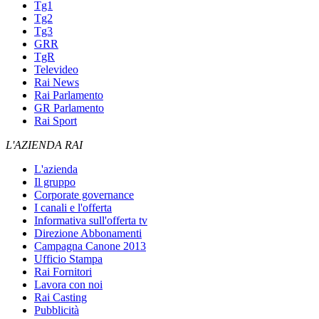
Tg1
Tg2
Tg3
GRR
TgR
Televideo
Rai News
Rai Parlamento
GR Parlamento
Rai Sport
L'AZIENDA RAI
L'azienda
Il gruppo
Corporate governance
I canali e l'offerta
Informativa sull'offerta tv
Direzione Abbonamenti
Campagna Canone 2013
Ufficio Stampa
Rai Fornitori
Lavora con noi
Rai Casting
Pubblicità