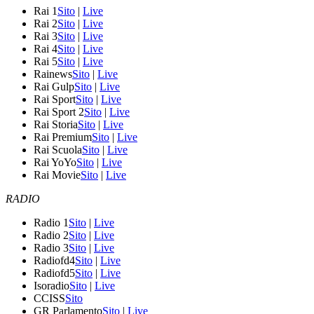
Rai 1
Sito
|
Live
Rai 2
Sito
|
Live
Rai 3
Sito
|
Live
Rai 4
Sito
|
Live
Rai 5
Sito
|
Live
Rainews
Sito
|
Live
Rai Gulp
Sito
|
Live
Rai Sport
Sito
|
Live
Rai Sport 2
Sito
|
Live
Rai Storia
Sito
|
Live
Rai Premium
Sito
|
Live
Rai Scuola
Sito
|
Live
Rai YoYo
Sito
|
Live
Rai Movie
Sito
|
Live
RADIO
Radio 1
Sito
|
Live
Radio 2
Sito
|
Live
Radio 3
Sito
|
Live
Radiofd4
Sito
|
Live
Radiofd5
Sito
|
Live
Isoradio
Sito
|
Live
CCISS
Sito
GR Parlamento
Sito
|
Live