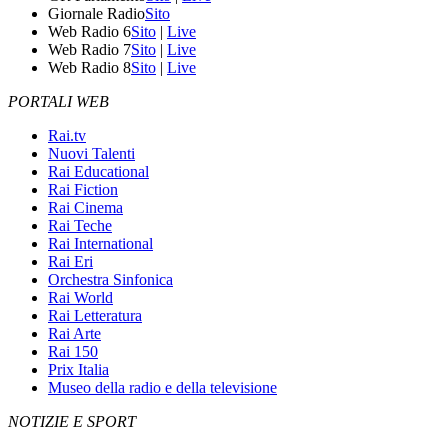
Giornale Radio
Sito
Web Radio 6
Sito
|
Live
Web Radio 7
Sito
|
Live
Web Radio 8
Sito
|
Live
PORTALI WEB
Rai.tv
Nuovi Talenti
Rai Educational
Rai Fiction
Rai Cinema
Rai Teche
Rai International
Rai Eri
Orchestra Sinfonica
Rai World
Rai Letteratura
Rai Arte
Rai 150
Prix Italia
Museo della radio e della televisione
NOTIZIE E SPORT