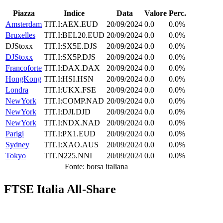
Piazza
Indice
Data
Valore
Perc.
Amsterdam
TIT.I:AEX.EUD
20/09/2024
0.0
0.0%
Bruxelles
TIT.I:BEL20.EUD
20/09/2024
0.0
0.0%
DJStoxx
TIT.I:SX5E.DJS
20/09/2024
0.0
0.0%
DJStoxx
TIT.I:SX5P.DJS
20/09/2024
0.0
0.0%
Francoforte
TIT.I:DAX.DAX
20/09/2024
0.0
0.0%
HongKong
TIT.I:HSI.HSN
20/09/2024
0.0
0.0%
Londra
TIT.I:UKX.FSE
20/09/2024
0.0
0.0%
NewYork
TIT.I:COMP.NAD
20/09/2024
0.0
0.0%
NewYork
TIT.I:DJI.DJD
20/09/2024
0.0
0.0%
NewYork
TIT.I:NDX.NAD
20/09/2024
0.0
0.0%
Parigi
TIT.I:PX1.EUD
20/09/2024
0.0
0.0%
Sydney
TIT.I:XAO.AUS
20/09/2024
0.0
0.0%
Tokyo
TIT.N225.NNI
20/09/2024
0.0
0.0%
Fonte: borsa italiana
FTSE Italia All-Share