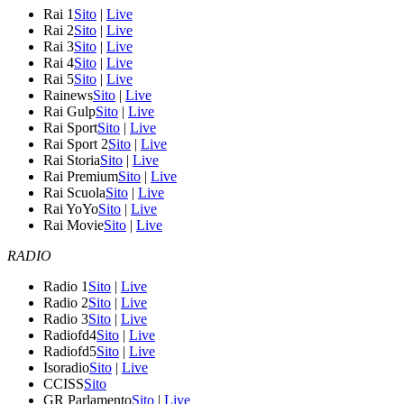
Rai 1
Sito
|
Live
Rai 2
Sito
|
Live
Rai 3
Sito
|
Live
Rai 4
Sito
|
Live
Rai 5
Sito
|
Live
Rainews
Sito
|
Live
Rai Gulp
Sito
|
Live
Rai Sport
Sito
|
Live
Rai Sport 2
Sito
|
Live
Rai Storia
Sito
|
Live
Rai Premium
Sito
|
Live
Rai Scuola
Sito
|
Live
Rai YoYo
Sito
|
Live
Rai Movie
Sito
|
Live
RADIO
Radio 1
Sito
|
Live
Radio 2
Sito
|
Live
Radio 3
Sito
|
Live
Radiofd4
Sito
|
Live
Radiofd5
Sito
|
Live
Isoradio
Sito
|
Live
CCISS
Sito
GR Parlamento
Sito
|
Live