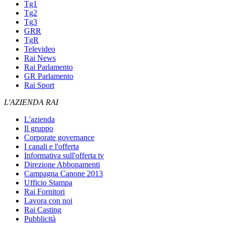
Tg1
Tg2
Tg3
GRR
TgR
Televideo
Rai News
Rai Parlamento
GR Parlamento
Rai Sport
L'AZIENDA RAI
L'azienda
Il gruppo
Corporate governance
I canali e l'offerta
Informativa sull'offerta tv
Direzione Abbonamenti
Campagna Canone 2013
Ufficio Stampa
Rai Fornitori
Lavora con noi
Rai Casting
Pubblicità