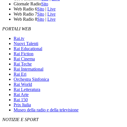
Giornale Radio
Sito
Web Radio 6
Sito
|
Live
Web Radio 7
Sito
|
Live
Web Radio 8
Sito
|
Live
PORTALI WEB
Rai.tv
Nuovi Talenti
Rai Educational
Rai Fiction
Rai Cinema
Rai Teche
Rai International
Rai Eri
Orchestra Sinfonica
Rai World
Rai Letteratura
Rai Arte
Rai 150
Prix Italia
Museo della radio e della televisione
NOTIZIE E SPORT