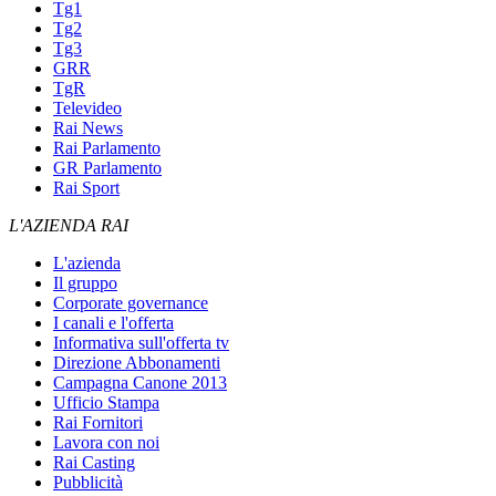
Tg1
Tg2
Tg3
GRR
TgR
Televideo
Rai News
Rai Parlamento
GR Parlamento
Rai Sport
L'AZIENDA RAI
L'azienda
Il gruppo
Corporate governance
I canali e l'offerta
Informativa sull'offerta tv
Direzione Abbonamenti
Campagna Canone 2013
Ufficio Stampa
Rai Fornitori
Lavora con noi
Rai Casting
Pubblicità