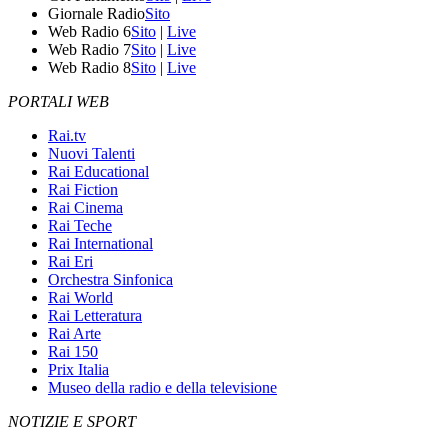
Giornale Radio
Sito
Web Radio 6
Sito
|
Live
Web Radio 7
Sito
|
Live
Web Radio 8
Sito
|
Live
PORTALI WEB
Rai.tv
Nuovi Talenti
Rai Educational
Rai Fiction
Rai Cinema
Rai Teche
Rai International
Rai Eri
Orchestra Sinfonica
Rai World
Rai Letteratura
Rai Arte
Rai 150
Prix Italia
Museo della radio e della televisione
NOTIZIE E SPORT