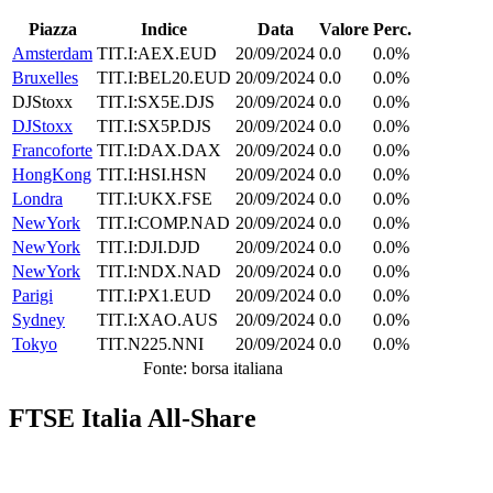
Piazza
Indice
Data
Valore
Perc.
Amsterdam
TIT.I:AEX.EUD
20/09/2024
0.0
0.0%
Bruxelles
TIT.I:BEL20.EUD
20/09/2024
0.0
0.0%
DJStoxx
TIT.I:SX5E.DJS
20/09/2024
0.0
0.0%
DJStoxx
TIT.I:SX5P.DJS
20/09/2024
0.0
0.0%
Francoforte
TIT.I:DAX.DAX
20/09/2024
0.0
0.0%
HongKong
TIT.I:HSI.HSN
20/09/2024
0.0
0.0%
Londra
TIT.I:UKX.FSE
20/09/2024
0.0
0.0%
NewYork
TIT.I:COMP.NAD
20/09/2024
0.0
0.0%
NewYork
TIT.I:DJI.DJD
20/09/2024
0.0
0.0%
NewYork
TIT.I:NDX.NAD
20/09/2024
0.0
0.0%
Parigi
TIT.I:PX1.EUD
20/09/2024
0.0
0.0%
Sydney
TIT.I:XAO.AUS
20/09/2024
0.0
0.0%
Tokyo
TIT.N225.NNI
20/09/2024
0.0
0.0%
Fonte: borsa italiana
FTSE Italia All-Share