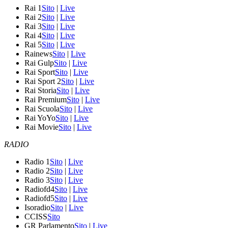
Rai 1
Sito
|
Live
Rai 2
Sito
|
Live
Rai 3
Sito
|
Live
Rai 4
Sito
|
Live
Rai 5
Sito
|
Live
Rainews
Sito
|
Live
Rai Gulp
Sito
|
Live
Rai Sport
Sito
|
Live
Rai Sport 2
Sito
|
Live
Rai Storia
Sito
|
Live
Rai Premium
Sito
|
Live
Rai Scuola
Sito
|
Live
Rai YoYo
Sito
|
Live
Rai Movie
Sito
|
Live
RADIO
Radio 1
Sito
|
Live
Radio 2
Sito
|
Live
Radio 3
Sito
|
Live
Radiofd4
Sito
|
Live
Radiofd5
Sito
|
Live
Isoradio
Sito
|
Live
CCISS
Sito
GR Parlamento
Sito
|
Live