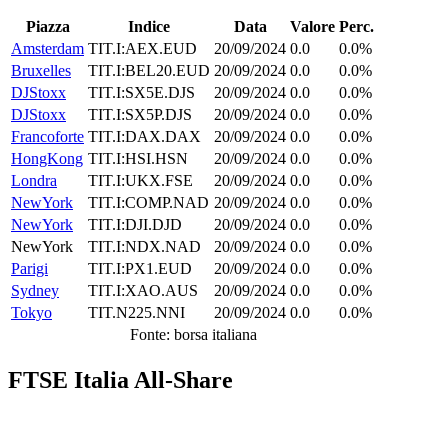
Piazza
Indice
Data
Valore
Perc.
Amsterdam
TIT.I:AEX.EUD
20/09/2024
0.0
0.0%
Bruxelles
TIT.I:BEL20.EUD
20/09/2024
0.0
0.0%
DJStoxx
TIT.I:SX5E.DJS
20/09/2024
0.0
0.0%
DJStoxx
TIT.I:SX5P.DJS
20/09/2024
0.0
0.0%
Francoforte
TIT.I:DAX.DAX
20/09/2024
0.0
0.0%
HongKong
TIT.I:HSI.HSN
20/09/2024
0.0
0.0%
Londra
TIT.I:UKX.FSE
20/09/2024
0.0
0.0%
NewYork
TIT.I:COMP.NAD
20/09/2024
0.0
0.0%
NewYork
TIT.I:DJI.DJD
20/09/2024
0.0
0.0%
NewYork
TIT.I:NDX.NAD
20/09/2024
0.0
0.0%
Parigi
TIT.I:PX1.EUD
20/09/2024
0.0
0.0%
Sydney
TIT.I:XAO.AUS
20/09/2024
0.0
0.0%
Tokyo
TIT.N225.NNI
20/09/2024
0.0
0.0%
Fonte: borsa italiana
FTSE Italia All-Share