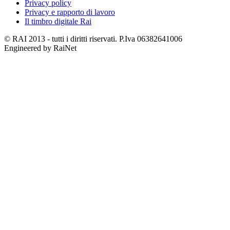
Privacy policy
Privacy e rapporto di lavoro
Il timbro digitale Rai
© RAI 2013 - tutti i diritti riservati. P.Iva 06382641006
Engineered by RaiNet