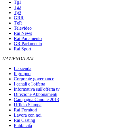
Tg1
Tg2
Tg3
GRR
TgR
Televideo
Rai News
Rai Parlamento
GR Parlamento
Rai Sport
L'AZIENDA RAI
L'azienda
Il gruppo
Corporate governance
I canali e l'offerta
Informativa sull'offerta tv
Direzione Abbonamenti
Campagna Canone 2013
Ufficio Stampa
Rai Fornitori
Lavora con noi
Rai Casting
Pubblicità