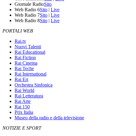
Giornale Radio
Sito
Web Radio 6
Sito
|
Live
Web Radio 7
Sito
|
Live
Web Radio 8
Sito
|
Live
PORTALI WEB
Rai.tv
Nuovi Talenti
Rai Educational
Rai Fiction
Rai Cinema
Rai Teche
Rai International
Rai Eri
Orchestra Sinfonica
Rai World
Rai Letteratura
Rai Arte
Rai 150
Prix Italia
Museo della radio e della televisione
NOTIZIE E SPORT