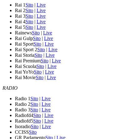
Rai 1
Sito
|
Live
Rai 2
Sito
|
Live
Rai 3
Sito
|
Live
Rai 4
Sito
|
Live
Rai 5
Sito
|
Live
Rainews
Sito
|
Live
Rai Gulp
Sito
|
Live
Rai Sport
Sito
|
Live
Rai Sport 2
Sito
|
Live
Rai Storia
Sito
|
Live
Rai Premium
Sito
|
Live
Rai Scuola
Sito
|
Live
Rai YoYo
Sito
|
Live
Rai Movie
Sito
|
Live
RADIO
Radio 1
Sito
|
Live
Radio 2
Sito
|
Live
Radio 3
Sito
|
Live
Radiofd4
Sito
|
Live
Radiofd5
Sito
|
Live
Isoradio
Sito
|
Live
CCISS
Sito
GR Parlamento
Sito
|
Live