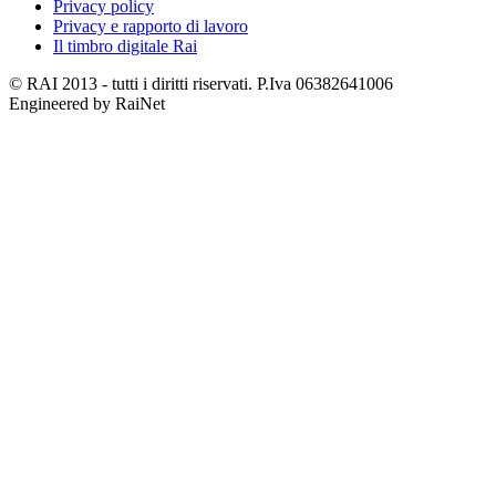
Privacy policy
Privacy e rapporto di lavoro
Il timbro digitale Rai
© RAI 2013 - tutti i diritti riservati. P.Iva 06382641006
Engineered by RaiNet