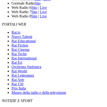
Giornale Radio
Sito
Web Radio 6
Sito
|
Live
Web Radio 7
Sito
|
Live
Web Radio 8
Sito
|
Live
PORTALI WEB
Rai.tv
Nuovi Talenti
Rai Educational
Rai Fiction
Rai Cinema
Rai Teche
Rai International
Rai Eri
Orchestra Sinfonica
Rai World
Rai Letteratura
Rai Arte
Rai 150
Prix Italia
Museo della radio e della televisione
NOTIZIE E SPORT