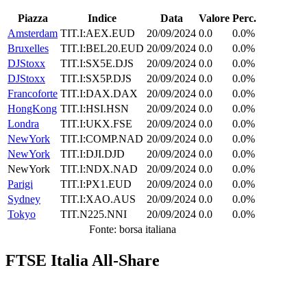
Piazza
Indice
Data
Valore
Perc.
Amsterdam
TIT.I:AEX.EUD
20/09/2024
0.0
0.0%
Bruxelles
TIT.I:BEL20.EUD
20/09/2024
0.0
0.0%
DJStoxx
TIT.I:SX5E.DJS
20/09/2024
0.0
0.0%
DJStoxx
TIT.I:SX5P.DJS
20/09/2024
0.0
0.0%
Francoforte
TIT.I:DAX.DAX
20/09/2024
0.0
0.0%
HongKong
TIT.I:HSI.HSN
20/09/2024
0.0
0.0%
Londra
TIT.I:UKX.FSE
20/09/2024
0.0
0.0%
NewYork
TIT.I:COMP.NAD
20/09/2024
0.0
0.0%
NewYork
TIT.I:DJI.DJD
20/09/2024
0.0
0.0%
NewYork
TIT.I:NDX.NAD
20/09/2024
0.0
0.0%
Parigi
TIT.I:PX1.EUD
20/09/2024
0.0
0.0%
Sydney
TIT.I:XAO.AUS
20/09/2024
0.0
0.0%
Tokyo
TIT.N225.NNI
20/09/2024
0.0
0.0%
Fonte: borsa italiana
FTSE Italia All-Share