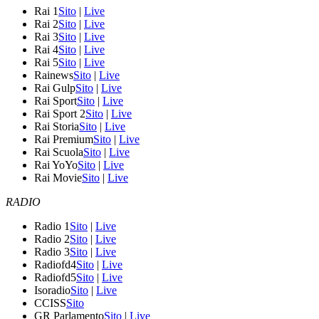
Rai 1
Sito
|
Live
Rai 2
Sito
|
Live
Rai 3
Sito
|
Live
Rai 4
Sito
|
Live
Rai 5
Sito
|
Live
Rainews
Sito
|
Live
Rai Gulp
Sito
|
Live
Rai Sport
Sito
|
Live
Rai Sport 2
Sito
|
Live
Rai Storia
Sito
|
Live
Rai Premium
Sito
|
Live
Rai Scuola
Sito
|
Live
Rai YoYo
Sito
|
Live
Rai Movie
Sito
|
Live
RADIO
Radio 1
Sito
|
Live
Radio 2
Sito
|
Live
Radio 3
Sito
|
Live
Radiofd4
Sito
|
Live
Radiofd5
Sito
|
Live
Isoradio
Sito
|
Live
CCISS
Sito
GR Parlamento
Sito
|
Live