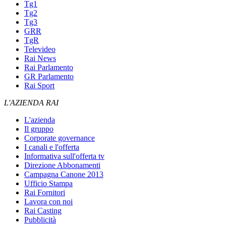
Tg1
Tg2
Tg3
GRR
TgR
Televideo
Rai News
Rai Parlamento
GR Parlamento
Rai Sport
L'AZIENDA RAI
L'azienda
Il gruppo
Corporate governance
I canali e l'offerta
Informativa sull'offerta tv
Direzione Abbonamenti
Campagna Canone 2013
Ufficio Stampa
Rai Fornitori
Lavora con noi
Rai Casting
Pubblicità