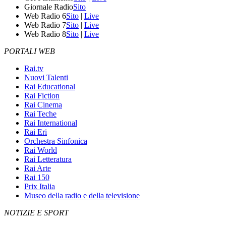
Giornale Radio
Sito
Web Radio 6
Sito
|
Live
Web Radio 7
Sito
|
Live
Web Radio 8
Sito
|
Live
PORTALI WEB
Rai.tv
Nuovi Talenti
Rai Educational
Rai Fiction
Rai Cinema
Rai Teche
Rai International
Rai Eri
Orchestra Sinfonica
Rai World
Rai Letteratura
Rai Arte
Rai 150
Prix Italia
Museo della radio e della televisione
NOTIZIE E SPORT