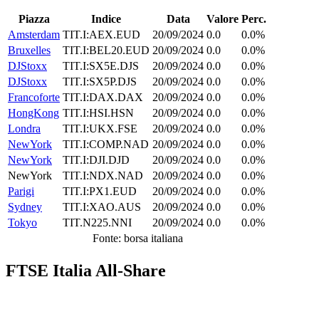
Piazza
Indice
Data
Valore
Perc.
Amsterdam
TIT.I:AEX.EUD
20/09/2024
0.0
0.0%
Bruxelles
TIT.I:BEL20.EUD
20/09/2024
0.0
0.0%
DJStoxx
TIT.I:SX5E.DJS
20/09/2024
0.0
0.0%
DJStoxx
TIT.I:SX5P.DJS
20/09/2024
0.0
0.0%
Francoforte
TIT.I:DAX.DAX
20/09/2024
0.0
0.0%
HongKong
TIT.I:HSI.HSN
20/09/2024
0.0
0.0%
Londra
TIT.I:UKX.FSE
20/09/2024
0.0
0.0%
NewYork
TIT.I:COMP.NAD
20/09/2024
0.0
0.0%
NewYork
TIT.I:DJI.DJD
20/09/2024
0.0
0.0%
NewYork
TIT.I:NDX.NAD
20/09/2024
0.0
0.0%
Parigi
TIT.I:PX1.EUD
20/09/2024
0.0
0.0%
Sydney
TIT.I:XAO.AUS
20/09/2024
0.0
0.0%
Tokyo
TIT.N225.NNI
20/09/2024
0.0
0.0%
Fonte: borsa italiana
FTSE Italia All-Share