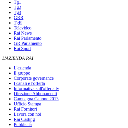
Tg1
Tg2
Tg3
GRR
TgR
Televideo
Rai News
Rai Parlamento
GR Parlamento
Rai Sport
L'AZIENDA RAI
L'azienda
Il gruppo
Corporate governance
I canali e l'offerta
Informativa sull'offerta tv
Direzione Abbonamenti
Campagna Canone 2013
Ufficio Stampa
Rai Fornitori
Lavora con noi
Rai Casting
Pubblicità