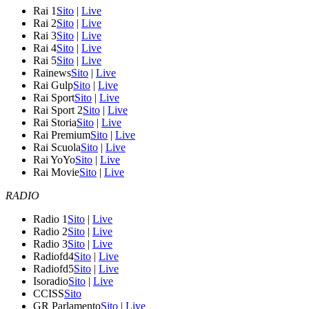
Rai 1
Sito
|
Live
Rai 2
Sito
|
Live
Rai 3
Sito
|
Live
Rai 4
Sito
|
Live
Rai 5
Sito
|
Live
Rainews
Sito
|
Live
Rai Gulp
Sito
|
Live
Rai Sport
Sito
|
Live
Rai Sport 2
Sito
|
Live
Rai Storia
Sito
|
Live
Rai Premium
Sito
|
Live
Rai Scuola
Sito
|
Live
Rai YoYo
Sito
|
Live
Rai Movie
Sito
|
Live
RADIO
Radio 1
Sito
|
Live
Radio 2
Sito
|
Live
Radio 3
Sito
|
Live
Radiofd4
Sito
|
Live
Radiofd5
Sito
|
Live
Isoradio
Sito
|
Live
CCISS
Sito
GR Parlamento
Sito
|
Live