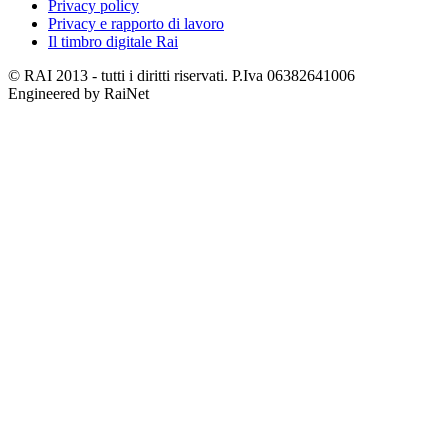
Privacy policy
Privacy e rapporto di lavoro
Il timbro digitale Rai
© RAI 2013 - tutti i diritti riservati. P.Iva 06382641006
Engineered by RaiNet