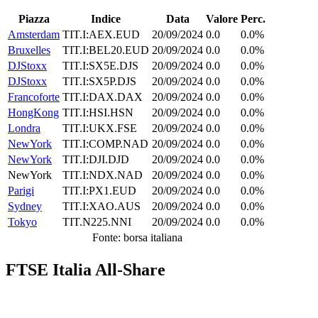
Piazza
Indice
Data
Valore
Perc.
Amsterdam
TIT.I:AEX.EUD
20/09/2024
0.0
0.0%
Bruxelles
TIT.I:BEL20.EUD
20/09/2024
0.0
0.0%
DJStoxx
TIT.I:SX5E.DJS
20/09/2024
0.0
0.0%
DJStoxx
TIT.I:SX5P.DJS
20/09/2024
0.0
0.0%
Francoforte
TIT.I:DAX.DAX
20/09/2024
0.0
0.0%
HongKong
TIT.I:HSI.HSN
20/09/2024
0.0
0.0%
Londra
TIT.I:UKX.FSE
20/09/2024
0.0
0.0%
NewYork
TIT.I:COMP.NAD
20/09/2024
0.0
0.0%
NewYork
TIT.I:DJI.DJD
20/09/2024
0.0
0.0%
NewYork
TIT.I:NDX.NAD
20/09/2024
0.0
0.0%
Parigi
TIT.I:PX1.EUD
20/09/2024
0.0
0.0%
Sydney
TIT.I:XAO.AUS
20/09/2024
0.0
0.0%
Tokyo
TIT.N225.NNI
20/09/2024
0.0
0.0%
Fonte: borsa italiana
FTSE Italia All-Share