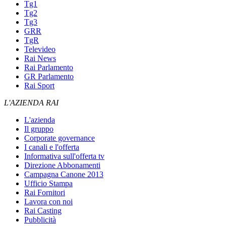
Tg1
Tg2
Tg3
GRR
TgR
Televideo
Rai News
Rai Parlamento
GR Parlamento
Rai Sport
L'AZIENDA RAI
L'azienda
Il gruppo
Corporate governance
I canali e l'offerta
Informativa sull'offerta tv
Direzione Abbonamenti
Campagna Canone 2013
Ufficio Stampa
Rai Fornitori
Lavora con noi
Rai Casting
Pubblicità