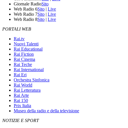
Giornale Radio
Sito
Web Radio 6
Sito
|
Live
Web Radio 7
Sito
|
Live
Web Radio 8
Sito
|
Live
PORTALI WEB
Rai.tv
Nuovi Talenti
Rai Educational
Rai Fiction
Rai Cinema
Rai Teche
Rai International
Rai Eri
Orchestra Sinfonica
Rai World
Rai Letteratura
Rai Arte
Rai 150
Prix Italia
Museo della radio e della televisione
NOTIZIE E SPORT