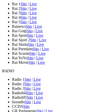
Rai 1
Sito
|
Live
Rai 2
Sito
|
Live
Rai 3
Sito
|
Live
Rai 4
Sito
|
Live
Rai 5
Sito
|
Live
Rainews
Sito
|
Live
Rai Gulp
Sito
|
Live
Rai Sport
Sito
|
Live
Rai Sport 2
Sito
|
Live
Rai Storia
Sito
|
Live
Rai Premium
Sito
|
Live
Rai Scuola
Sito
|
Live
Rai YoYo
Sito
|
Live
Rai Movie
Sito
|
Live
RADIO
Radio 1
Sito
|
Live
Radio 2
Sito
|
Live
Radio 3
Sito
|
Live
Radiofd4
Sito
|
Live
Radiofd5
Sito
|
Live
Isoradio
Sito
|
Live
CCISS
Sito
GR Parlamento
Sito
|
Live