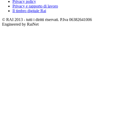
Privacy policy
Privacy e rapporto di lavoro
Il timbro digitale Rai
© RAI 2013 - tutti i diritti riservati. P.Iva 06382641006
Engineered by RaiNet