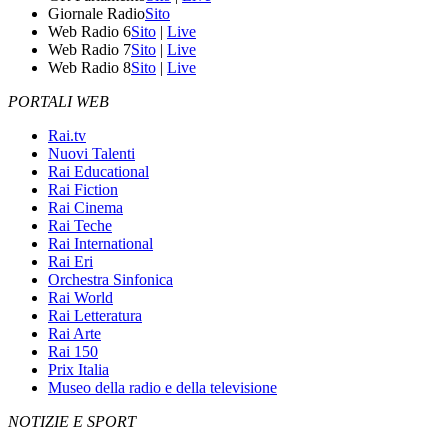
Giornale Radio
Sito
Web Radio 6
Sito
|
Live
Web Radio 7
Sito
|
Live
Web Radio 8
Sito
|
Live
PORTALI WEB
Rai.tv
Nuovi Talenti
Rai Educational
Rai Fiction
Rai Cinema
Rai Teche
Rai International
Rai Eri
Orchestra Sinfonica
Rai World
Rai Letteratura
Rai Arte
Rai 150
Prix Italia
Museo della radio e della televisione
NOTIZIE E SPORT