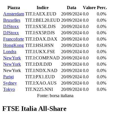
Piazza
Indice
Data
Valore
Perc.
Amsterdam
TIT.I:AEX.EUD
20/09/2024
0.0
0.0%
Bruxelles
TIT.I:BEL20.EUD
20/09/2024
0.0
0.0%
DJStoxx
TIT.I:SX5E.DJS
20/09/2024
0.0
0.0%
DJStoxx
TIT.I:SX5P.DJS
20/09/2024
0.0
0.0%
Francoforte
TIT.I:DAX.DAX
20/09/2024
0.0
0.0%
HongKong
TIT.I:HSI.HSN
20/09/2024
0.0
0.0%
Londra
TIT.I:UKX.FSE
20/09/2024
0.0
0.0%
NewYork
TIT.I:COMP.NAD
20/09/2024
0.0
0.0%
NewYork
TIT.I:DJI.DJD
20/09/2024
0.0
0.0%
NewYork
TIT.I:NDX.NAD
20/09/2024
0.0
0.0%
Parigi
TIT.I:PX1.EUD
20/09/2024
0.0
0.0%
Sydney
TIT.I:XAO.AUS
20/09/2024
0.0
0.0%
Tokyo
TIT.N225.NNI
20/09/2024
0.0
0.0%
Fonte: borsa italiana
FTSE Italia All-Share