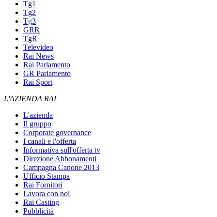
Tg1
Tg2
Tg3
GRR
TgR
Televideo
Rai News
Rai Parlamento
GR Parlamento
Rai Sport
L'AZIENDA RAI
L'azienda
Il gruppo
Corporate governance
I canali e l'offerta
Informativa sull'offerta tv
Direzione Abbonamenti
Campagna Canone 2013
Ufficio Stampa
Rai Fornitori
Lavora con noi
Rai Casting
Pubblicità