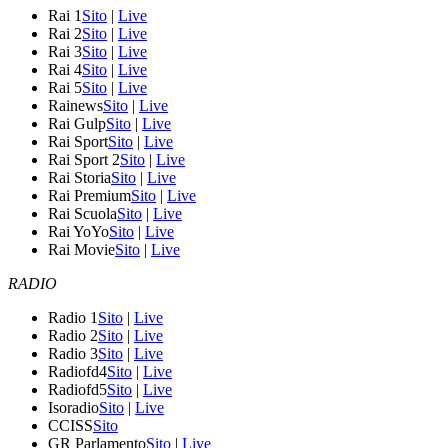
Rai 1
Sito
|
Live
Rai 2
Sito
|
Live
Rai 3
Sito
|
Live
Rai 4
Sito
|
Live
Rai 5
Sito
|
Live
Rainews
Sito
|
Live
Rai Gulp
Sito
|
Live
Rai Sport
Sito
|
Live
Rai Sport 2
Sito
|
Live
Rai Storia
Sito
|
Live
Rai Premium
Sito
|
Live
Rai Scuola
Sito
|
Live
Rai YoYo
Sito
|
Live
Rai Movie
Sito
|
Live
RADIO
Radio 1
Sito
|
Live
Radio 2
Sito
|
Live
Radio 3
Sito
|
Live
Radiofd4
Sito
|
Live
Radiofd5
Sito
|
Live
Isoradio
Sito
|
Live
CCISS
Sito
GR Parlamento
Sito
|
Live