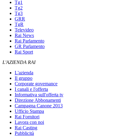
Tg1
Tg2
Tg3
GRR
TgR
Televideo
Rai News
Rai Parlamento
GR Parlamento
Rai Sport
L'AZIENDA RAI
L'azienda
Il gruppo
Corporate governance
I canali e l'offerta
Informativa sull'offerta tv
Direzione Abbonamenti
Campagna Canone 2013
Ufficio Stampa
Rai Fornitori
Lavora con noi
Rai Casting
Pubblicità