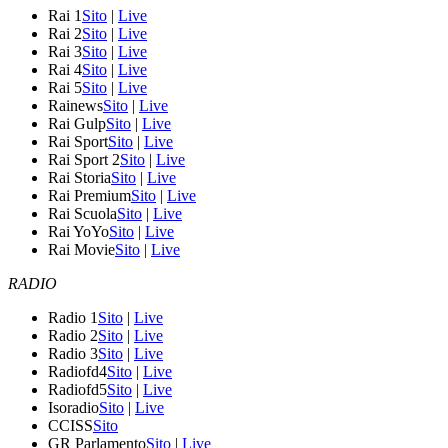
Rai 1
Sito
|
Live
Rai 2
Sito
|
Live
Rai 3
Sito
|
Live
Rai 4
Sito
|
Live
Rai 5
Sito
|
Live
Rainews
Sito
|
Live
Rai Gulp
Sito
|
Live
Rai Sport
Sito
|
Live
Rai Sport 2
Sito
|
Live
Rai Storia
Sito
|
Live
Rai Premium
Sito
|
Live
Rai Scuola
Sito
|
Live
Rai YoYo
Sito
|
Live
Rai Movie
Sito
|
Live
RADIO
Radio 1
Sito
|
Live
Radio 2
Sito
|
Live
Radio 3
Sito
|
Live
Radiofd4
Sito
|
Live
Radiofd5
Sito
|
Live
Isoradio
Sito
|
Live
CCISS
Sito
GR Parlamento
Sito
|
Live