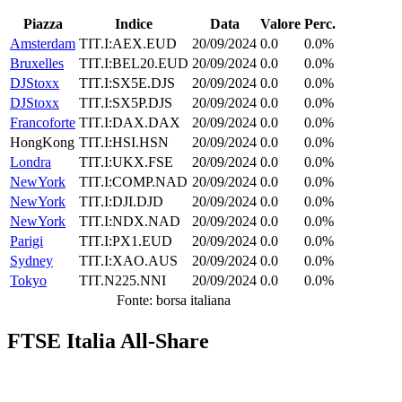
Piazza
Indice
Data
Valore
Perc.
Amsterdam
TIT.I:AEX.EUD
20/09/2024
0.0
0.0%
Bruxelles
TIT.I:BEL20.EUD
20/09/2024
0.0
0.0%
DJStoxx
TIT.I:SX5E.DJS
20/09/2024
0.0
0.0%
DJStoxx
TIT.I:SX5P.DJS
20/09/2024
0.0
0.0%
Francoforte
TIT.I:DAX.DAX
20/09/2024
0.0
0.0%
HongKong
TIT.I:HSI.HSN
20/09/2024
0.0
0.0%
Londra
TIT.I:UKX.FSE
20/09/2024
0.0
0.0%
NewYork
TIT.I:COMP.NAD
20/09/2024
0.0
0.0%
NewYork
TIT.I:DJI.DJD
20/09/2024
0.0
0.0%
NewYork
TIT.I:NDX.NAD
20/09/2024
0.0
0.0%
Parigi
TIT.I:PX1.EUD
20/09/2024
0.0
0.0%
Sydney
TIT.I:XAO.AUS
20/09/2024
0.0
0.0%
Tokyo
TIT.N225.NNI
20/09/2024
0.0
0.0%
Fonte: borsa italiana
FTSE Italia All-Share