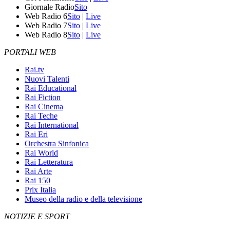
Giornale Radio
Sito
Web Radio 6
Sito
|
Live
Web Radio 7
Sito
|
Live
Web Radio 8
Sito
|
Live
PORTALI WEB
Rai.tv
Nuovi Talenti
Rai Educational
Rai Fiction
Rai Cinema
Rai Teche
Rai International
Rai Eri
Orchestra Sinfonica
Rai World
Rai Letteratura
Rai Arte
Rai 150
Prix Italia
Museo della radio e della televisione
NOTIZIE E SPORT