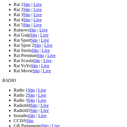
Rai 1
Sito
|
Live
Rai 2
Sito
|
Live
Rai 3
Sito
|
Live
Rai 4
Sito
|
Live
Rai 5
Sito
|
Live
Rainews
Sito
|
Live
Rai Gulp
Sito
|
Live
Rai Sport
Sito
|
Live
Rai Sport 2
Sito
|
Live
Rai Storia
Sito
|
Live
Rai Premium
Sito
|
Live
Rai Scuola
Sito
|
Live
Rai YoYo
Sito
|
Live
Rai Movie
Sito
|
Live
RADIO
Radio 1
Sito
|
Live
Radio 2
Sito
|
Live
Radio 3
Sito
|
Live
Radiofd4
Sito
|
Live
Radiofd5
Sito
|
Live
Isoradio
Sito
|
Live
CCISS
Sito
GR Parlamento
Sito
|
Live