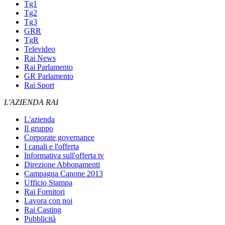
Tg1
Tg2
Tg3
GRR
TgR
Televideo
Rai News
Rai Parlamento
GR Parlamento
Rai Sport
L'AZIENDA RAI
L'azienda
Il gruppo
Corporate governance
I canali e l'offerta
Informativa sull'offerta tv
Direzione Abbonamenti
Campagna Canone 2013
Ufficio Stampa
Rai Fornitori
Lavora con noi
Rai Casting
Pubblicità