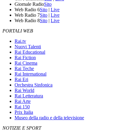
Giornale Radio
Sito
Web Radio 6
Sito
|
Live
Web Radio 7
Sito
|
Live
Web Radio 8
Sito
|
Live
PORTALI WEB
Rai.tv
Nuovi Talenti
Rai Educational
Rai Fiction
Rai Cinema
Rai Teche
Rai International
Rai Eri
Orchestra Sinfonica
Rai World
Rai Letteratura
Rai Arte
Rai 150
Prix Italia
Museo della radio e della televisione
NOTIZIE E SPORT