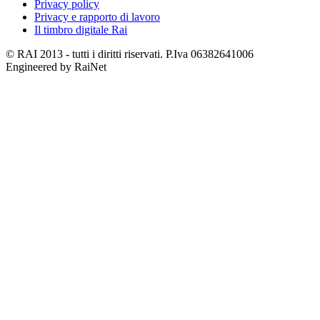
Privacy policy
Privacy e rapporto di lavoro
Il timbro digitale Rai
© RAI 2013 - tutti i diritti riservati. P.Iva 06382641006
Engineered by RaiNet