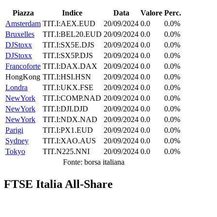
Piazza
Indice
Data
Valore
Perc.
Amsterdam
TIT.I:AEX.EUD
20/09/2024
0.0
0.0%
Bruxelles
TIT.I:BEL20.EUD
20/09/2024
0.0
0.0%
DJStoxx
TIT.I:SX5E.DJS
20/09/2024
0.0
0.0%
DJStoxx
TIT.I:SX5P.DJS
20/09/2024
0.0
0.0%
Francoforte
TIT.I:DAX.DAX
20/09/2024
0.0
0.0%
HongKong
TIT.I:HSI.HSN
20/09/2024
0.0
0.0%
Londra
TIT.I:UKX.FSE
20/09/2024
0.0
0.0%
NewYork
TIT.I:COMP.NAD
20/09/2024
0.0
0.0%
NewYork
TIT.I:DJI.DJD
20/09/2024
0.0
0.0%
NewYork
TIT.I:NDX.NAD
20/09/2024
0.0
0.0%
Parigi
TIT.I:PX1.EUD
20/09/2024
0.0
0.0%
Sydney
TIT.I:XAO.AUS
20/09/2024
0.0
0.0%
Tokyo
TIT.N225.NNI
20/09/2024
0.0
0.0%
Fonte: borsa italiana
FTSE Italia All-Share