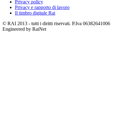
Privacy policy
Privacy e rapporto di lavoro
Il timbro digitale Rai
© RAI 2013 - tutti i diritti riservati. P.Iva 06382641006
Engineered by RaiNet