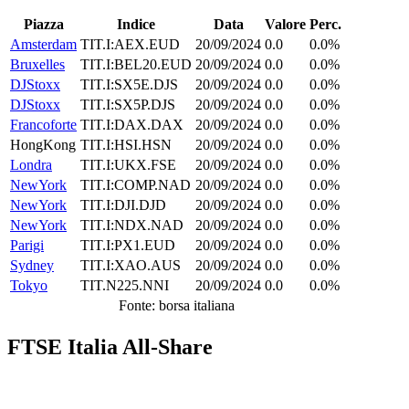
Piazza
Indice
Data
Valore
Perc.
Amsterdam
TIT.I:AEX.EUD
20/09/2024
0.0
0.0%
Bruxelles
TIT.I:BEL20.EUD
20/09/2024
0.0
0.0%
DJStoxx
TIT.I:SX5E.DJS
20/09/2024
0.0
0.0%
DJStoxx
TIT.I:SX5P.DJS
20/09/2024
0.0
0.0%
Francoforte
TIT.I:DAX.DAX
20/09/2024
0.0
0.0%
HongKong
TIT.I:HSI.HSN
20/09/2024
0.0
0.0%
Londra
TIT.I:UKX.FSE
20/09/2024
0.0
0.0%
NewYork
TIT.I:COMP.NAD
20/09/2024
0.0
0.0%
NewYork
TIT.I:DJI.DJD
20/09/2024
0.0
0.0%
NewYork
TIT.I:NDX.NAD
20/09/2024
0.0
0.0%
Parigi
TIT.I:PX1.EUD
20/09/2024
0.0
0.0%
Sydney
TIT.I:XAO.AUS
20/09/2024
0.0
0.0%
Tokyo
TIT.N225.NNI
20/09/2024
0.0
0.0%
Fonte: borsa italiana
FTSE Italia All-Share