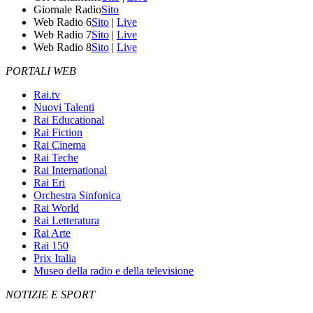
Giornale Radio
Sito
Web Radio 6
Sito
|
Live
Web Radio 7
Sito
|
Live
Web Radio 8
Sito
|
Live
PORTALI WEB
Rai.tv
Nuovi Talenti
Rai Educational
Rai Fiction
Rai Cinema
Rai Teche
Rai International
Rai Eri
Orchestra Sinfonica
Rai World
Rai Letteratura
Rai Arte
Rai 150
Prix Italia
Museo della radio e della televisione
NOTIZIE E SPORT