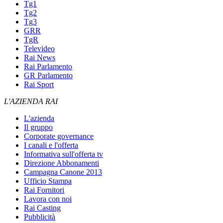
Tg1
Tg2
Tg3
GRR
TgR
Televideo
Rai News
Rai Parlamento
GR Parlamento
Rai Sport
L'AZIENDA RAI
L'azienda
Il gruppo
Corporate governance
I canali e l'offerta
Informativa sull'offerta tv
Direzione Abbonamenti
Campagna Canone 2013
Ufficio Stampa
Rai Fornitori
Lavora con noi
Rai Casting
Pubblicità