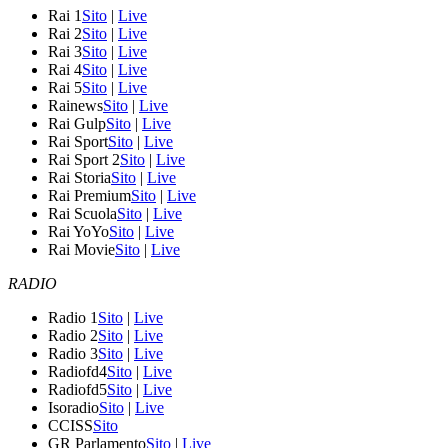
Rai 1
Sito
|
Live
Rai 2
Sito
|
Live
Rai 3
Sito
|
Live
Rai 4
Sito
|
Live
Rai 5
Sito
|
Live
Rainews
Sito
|
Live
Rai Gulp
Sito
|
Live
Rai Sport
Sito
|
Live
Rai Sport 2
Sito
|
Live
Rai Storia
Sito
|
Live
Rai Premium
Sito
|
Live
Rai Scuola
Sito
|
Live
Rai YoYo
Sito
|
Live
Rai Movie
Sito
|
Live
RADIO
Radio 1
Sito
|
Live
Radio 2
Sito
|
Live
Radio 3
Sito
|
Live
Radiofd4
Sito
|
Live
Radiofd5
Sito
|
Live
Isoradio
Sito
|
Live
CCISS
Sito
GR Parlamento
Sito
|
Live