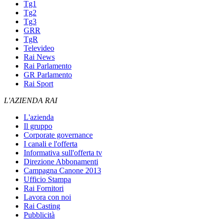
Tg1
Tg2
Tg3
GRR
TgR
Televideo
Rai News
Rai Parlamento
GR Parlamento
Rai Sport
L'AZIENDA RAI
L'azienda
Il gruppo
Corporate governance
I canali e l'offerta
Informativa sull'offerta tv
Direzione Abbonamenti
Campagna Canone 2013
Ufficio Stampa
Rai Fornitori
Lavora con noi
Rai Casting
Pubblicità