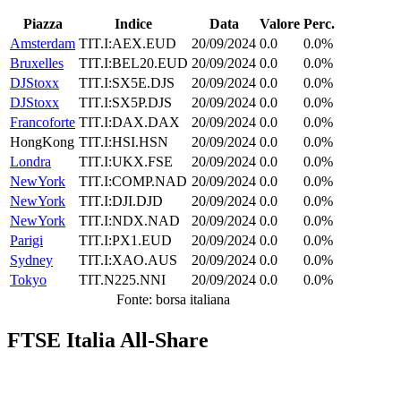
Piazza
Indice
Data
Valore
Perc.
Amsterdam
TIT.I:AEX.EUD
20/09/2024
0.0
0.0%
Bruxelles
TIT.I:BEL20.EUD
20/09/2024
0.0
0.0%
DJStoxx
TIT.I:SX5E.DJS
20/09/2024
0.0
0.0%
DJStoxx
TIT.I:SX5P.DJS
20/09/2024
0.0
0.0%
Francoforte
TIT.I:DAX.DAX
20/09/2024
0.0
0.0%
HongKong
TIT.I:HSI.HSN
20/09/2024
0.0
0.0%
Londra
TIT.I:UKX.FSE
20/09/2024
0.0
0.0%
NewYork
TIT.I:COMP.NAD
20/09/2024
0.0
0.0%
NewYork
TIT.I:DJI.DJD
20/09/2024
0.0
0.0%
NewYork
TIT.I:NDX.NAD
20/09/2024
0.0
0.0%
Parigi
TIT.I:PX1.EUD
20/09/2024
0.0
0.0%
Sydney
TIT.I:XAO.AUS
20/09/2024
0.0
0.0%
Tokyo
TIT.N225.NNI
20/09/2024
0.0
0.0%
Fonte: borsa italiana
FTSE Italia All-Share