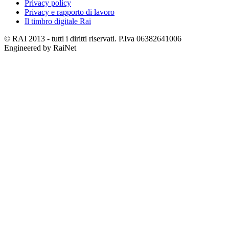
Privacy policy
Privacy e rapporto di lavoro
Il timbro digitale Rai
© RAI 2013 - tutti i diritti riservati. P.Iva 06382641006
Engineered by RaiNet