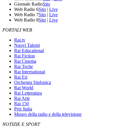
Giornale Radio
Sito
Web Radio 6
Sito
|
Live
Web Radio 7
Sito
|
Live
Web Radio 8
Sito
|
Live
PORTALI WEB
Rai.tv
Nuovi Talenti
Rai Educational
Rai Fiction
Rai Cinema
Rai Teche
Rai International
Rai Eri
Orchestra Sinfonica
Rai World
Rai Letteratura
Rai Arte
Rai 150
Prix Italia
Museo della radio e della televisione
NOTIZIE E SPORT