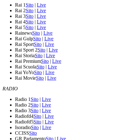
Rai 1
Sito
|
Live
Rai 2
Sito
|
Live
Rai 3
Sito
|
Live
Rai 4
Sito
|
Live
Rai 5
Sito
|
Live
Rainews
Sito
|
Live
Rai Gulp
Sito
|
Live
Rai Sport
Sito
|
Live
Rai Sport 2
Sito
|
Live
Rai Storia
Sito
|
Live
Rai Premium
Sito
|
Live
Rai Scuola
Sito
|
Live
Rai YoYo
Sito
|
Live
Rai Movie
Sito
|
Live
RADIO
Radio 1
Sito
|
Live
Radio 2
Sito
|
Live
Radio 3
Sito
|
Live
Radiofd4
Sito
|
Live
Radiofd5
Sito
|
Live
Isoradio
Sito
|
Live
CCISS
Sito
GR Parlamento
Sito
|
Live