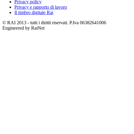
Privacy policy
Privacy e rapporto di lavoro
Il timbro digitale Rai
© RAI 2013 - tutti i diritti riservati. P.Iva 06382641006
Engineered by RaiNet