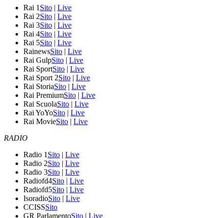
Rai 1
Sito
|
Live
Rai 2
Sito
|
Live
Rai 3
Sito
|
Live
Rai 4
Sito
|
Live
Rai 5
Sito
|
Live
Rainews
Sito
|
Live
Rai Gulp
Sito
|
Live
Rai Sport
Sito
|
Live
Rai Sport 2
Sito
|
Live
Rai Storia
Sito
|
Live
Rai Premium
Sito
|
Live
Rai Scuola
Sito
|
Live
Rai YoYo
Sito
|
Live
Rai Movie
Sito
|
Live
RADIO
Radio 1
Sito
|
Live
Radio 2
Sito
|
Live
Radio 3
Sito
|
Live
Radiofd4
Sito
|
Live
Radiofd5
Sito
|
Live
Isoradio
Sito
|
Live
CCISS
Sito
GR Parlamento
Sito
|
Live