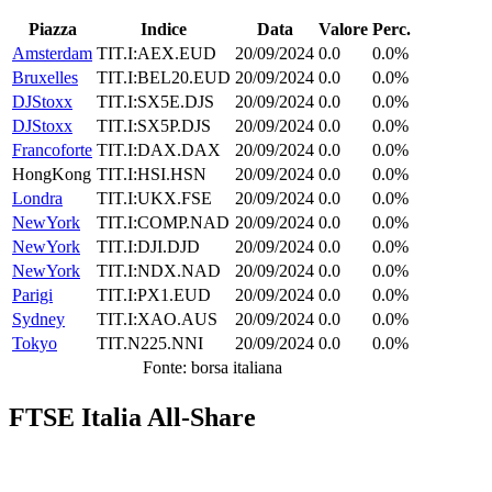
Piazza
Indice
Data
Valore
Perc.
Amsterdam
TIT.I:AEX.EUD
20/09/2024
0.0
0.0%
Bruxelles
TIT.I:BEL20.EUD
20/09/2024
0.0
0.0%
DJStoxx
TIT.I:SX5E.DJS
20/09/2024
0.0
0.0%
DJStoxx
TIT.I:SX5P.DJS
20/09/2024
0.0
0.0%
Francoforte
TIT.I:DAX.DAX
20/09/2024
0.0
0.0%
HongKong
TIT.I:HSI.HSN
20/09/2024
0.0
0.0%
Londra
TIT.I:UKX.FSE
20/09/2024
0.0
0.0%
NewYork
TIT.I:COMP.NAD
20/09/2024
0.0
0.0%
NewYork
TIT.I:DJI.DJD
20/09/2024
0.0
0.0%
NewYork
TIT.I:NDX.NAD
20/09/2024
0.0
0.0%
Parigi
TIT.I:PX1.EUD
20/09/2024
0.0
0.0%
Sydney
TIT.I:XAO.AUS
20/09/2024
0.0
0.0%
Tokyo
TIT.N225.NNI
20/09/2024
0.0
0.0%
Fonte: borsa italiana
FTSE Italia All-Share