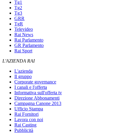
Tg1
Tg2
Tg3
GRR
TgR
Televideo
Rai News
Rai Parlamento
GR Parlamento
Rai Sport
L'AZIENDA RAI
L'azienda
Il gruppo
Corporate governance
I canali e l'offerta
Informativa sull'offerta tv
Direzione Abbonamenti
Campagna Canone 2013
Ufficio Stampa
Rai Fornitori
Lavora con noi
Rai Casting
Pubblicità