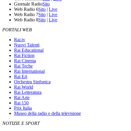
Giornale Radio
Sito
Web Radio 6
Sito
|
Live
Web Radio 7
Sito
|
Live
Web Radio 8
Sito
|
Live
PORTALI WEB
Rai.tv
Nuovi Talenti
Rai Educational
Rai Fiction
Rai Cinema
Rai Teche
Rai International
Rai Eri
Orchestra Sinfonica
Rai World
Rai Letteratura
Rai Arte
Rai 150
Prix Italia
Museo della radio e della televisione
NOTIZIE E SPORT