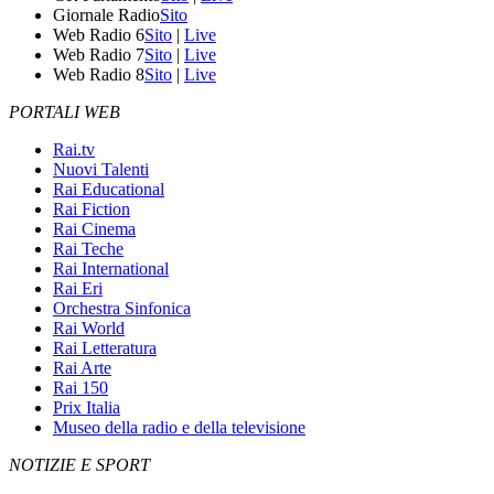
Giornale Radio
Sito
Web Radio 6
Sito
|
Live
Web Radio 7
Sito
|
Live
Web Radio 8
Sito
|
Live
PORTALI WEB
Rai.tv
Nuovi Talenti
Rai Educational
Rai Fiction
Rai Cinema
Rai Teche
Rai International
Rai Eri
Orchestra Sinfonica
Rai World
Rai Letteratura
Rai Arte
Rai 150
Prix Italia
Museo della radio e della televisione
NOTIZIE E SPORT