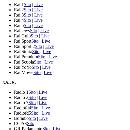
Rai 1
Sito
|
Live
Rai 2
Sito
|
Live
Rai 3
Sito
|
Live
Rai 4
Sito
|
Live
Rai 5
Sito
|
Live
Rainews
Sito
|
Live
Rai Gulp
Sito
|
Live
Rai Sport
Sito
|
Live
Rai Sport 2
Sito
|
Live
Rai Storia
Sito
|
Live
Rai Premium
Sito
|
Live
Rai Scuola
Sito
|
Live
Rai YoYo
Sito
|
Live
Rai Movie
Sito
|
Live
RADIO
Radio 1
Sito
|
Live
Radio 2
Sito
|
Live
Radio 3
Sito
|
Live
Radiofd4
Sito
|
Live
Radiofd5
Sito
|
Live
Isoradio
Sito
|
Live
CCISS
Sito
GR Parlamento
Sito
|
Live