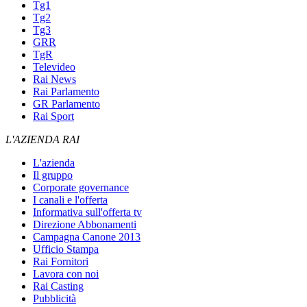
Tg1
Tg2
Tg3
GRR
TgR
Televideo
Rai News
Rai Parlamento
GR Parlamento
Rai Sport
L'AZIENDA RAI
L'azienda
Il gruppo
Corporate governance
I canali e l'offerta
Informativa sull'offerta tv
Direzione Abbonamenti
Campagna Canone 2013
Ufficio Stampa
Rai Fornitori
Lavora con noi
Rai Casting
Pubblicità