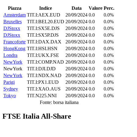
Piazza
Indice
Data
Valore
Perc.
Amsterdam
TIT.I:AEX.EUD
20/09/2024
0.0
0.0%
Bruxelles
TIT.I:BEL20.EUD
20/09/2024
0.0
0.0%
DJStoxx
TIT.I:SX5E.DJS
20/09/2024
0.0
0.0%
DJStoxx
TIT.I:SX5P.DJS
20/09/2024
0.0
0.0%
Francoforte
TIT.I:DAX.DAX
20/09/2024
0.0
0.0%
HongKong
TIT.I:HSI.HSN
20/09/2024
0.0
0.0%
Londra
TIT.I:UKX.FSE
20/09/2024
0.0
0.0%
NewYork
TIT.I:COMP.NAD
20/09/2024
0.0
0.0%
NewYork
TIT.I:DJI.DJD
20/09/2024
0.0
0.0%
NewYork
TIT.I:NDX.NAD
20/09/2024
0.0
0.0%
Parigi
TIT.I:PX1.EUD
20/09/2024
0.0
0.0%
Sydney
TIT.I:XAO.AUS
20/09/2024
0.0
0.0%
Tokyo
TIT.N225.NNI
20/09/2024
0.0
0.0%
Fonte: borsa italiana
FTSE Italia All-Share