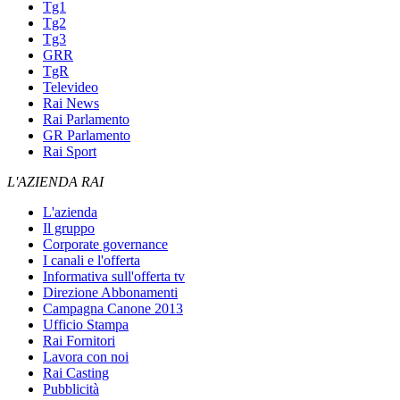
Tg1
Tg2
Tg3
GRR
TgR
Televideo
Rai News
Rai Parlamento
GR Parlamento
Rai Sport
L'AZIENDA RAI
L'azienda
Il gruppo
Corporate governance
I canali e l'offerta
Informativa sull'offerta tv
Direzione Abbonamenti
Campagna Canone 2013
Ufficio Stampa
Rai Fornitori
Lavora con noi
Rai Casting
Pubblicità