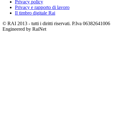
Privacy policy
Privacy e rapporto di lavoro
Il timbro digitale Rai
© RAI 2013 - tutti i diritti riservati. P.Iva 06382641006
Engineered by RaiNet