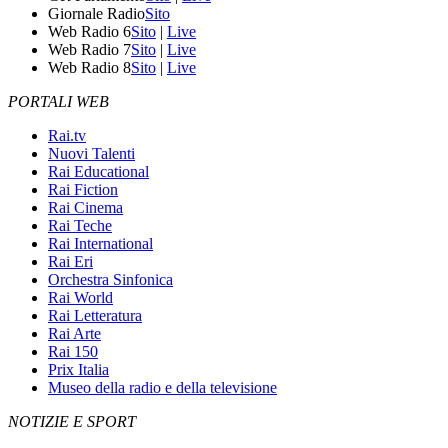
Giornale Radio
Sito
Web Radio 6
Sito
|
Live
Web Radio 7
Sito
|
Live
Web Radio 8
Sito
|
Live
PORTALI WEB
Rai.tv
Nuovi Talenti
Rai Educational
Rai Fiction
Rai Cinema
Rai Teche
Rai International
Rai Eri
Orchestra Sinfonica
Rai World
Rai Letteratura
Rai Arte
Rai 150
Prix Italia
Museo della radio e della televisione
NOTIZIE E SPORT