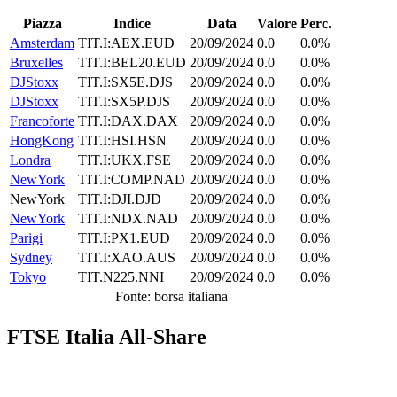
Piazza
Indice
Data
Valore
Perc.
Amsterdam
TIT.I:AEX.EUD
20/09/2024
0.0
0.0%
Bruxelles
TIT.I:BEL20.EUD
20/09/2024
0.0
0.0%
DJStoxx
TIT.I:SX5E.DJS
20/09/2024
0.0
0.0%
DJStoxx
TIT.I:SX5P.DJS
20/09/2024
0.0
0.0%
Francoforte
TIT.I:DAX.DAX
20/09/2024
0.0
0.0%
HongKong
TIT.I:HSI.HSN
20/09/2024
0.0
0.0%
Londra
TIT.I:UKX.FSE
20/09/2024
0.0
0.0%
NewYork
TIT.I:COMP.NAD
20/09/2024
0.0
0.0%
NewYork
TIT.I:DJI.DJD
20/09/2024
0.0
0.0%
NewYork
TIT.I:NDX.NAD
20/09/2024
0.0
0.0%
Parigi
TIT.I:PX1.EUD
20/09/2024
0.0
0.0%
Sydney
TIT.I:XAO.AUS
20/09/2024
0.0
0.0%
Tokyo
TIT.N225.NNI
20/09/2024
0.0
0.0%
Fonte: borsa italiana
FTSE Italia All-Share