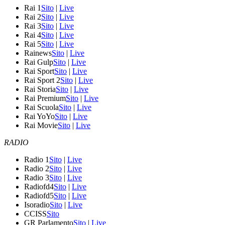
Rai 1
Sito
|
Live
Rai 2
Sito
|
Live
Rai 3
Sito
|
Live
Rai 4
Sito
|
Live
Rai 5
Sito
|
Live
Rainews
Sito
|
Live
Rai Gulp
Sito
|
Live
Rai Sport
Sito
|
Live
Rai Sport 2
Sito
|
Live
Rai Storia
Sito
|
Live
Rai Premium
Sito
|
Live
Rai Scuola
Sito
|
Live
Rai YoYo
Sito
|
Live
Rai Movie
Sito
|
Live
RADIO
Radio 1
Sito
|
Live
Radio 2
Sito
|
Live
Radio 3
Sito
|
Live
Radiofd4
Sito
|
Live
Radiofd5
Sito
|
Live
Isoradio
Sito
|
Live
CCISS
Sito
GR Parlamento
Sito
|
Live