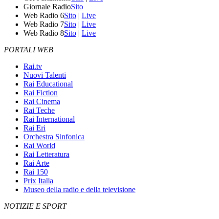
Giornale Radio
Sito
Web Radio 6
Sito
|
Live
Web Radio 7
Sito
|
Live
Web Radio 8
Sito
|
Live
PORTALI WEB
Rai.tv
Nuovi Talenti
Rai Educational
Rai Fiction
Rai Cinema
Rai Teche
Rai International
Rai Eri
Orchestra Sinfonica
Rai World
Rai Letteratura
Rai Arte
Rai 150
Prix Italia
Museo della radio e della televisione
NOTIZIE E SPORT