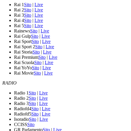
Rai 1
Sito
|
Live
Rai 2
Sito
|
Live
Rai 3
Sito
|
Live
Rai 4
Sito
|
Live
Rai 5
Sito
|
Live
Rainews
Sito
|
Live
Rai Gulp
Sito
|
Live
Rai Sport
Sito
|
Live
Rai Sport 2
Sito
|
Live
Rai Storia
Sito
|
Live
Rai Premium
Sito
|
Live
Rai Scuola
Sito
|
Live
Rai YoYo
Sito
|
Live
Rai Movie
Sito
|
Live
RADIO
Radio 1
Sito
|
Live
Radio 2
Sito
|
Live
Radio 3
Sito
|
Live
Radiofd4
Sito
|
Live
Radiofd5
Sito
|
Live
Isoradio
Sito
|
Live
CCISS
Sito
GR Parlamento
Sito
|
Live