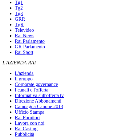
Tg1
Tg2
Tg3
GRR
TgR
Televideo
Rai News
Rai Parlamento
GR Parlamento
Rai Sport
L'AZIENDA RAI
L'azienda
Il gruppo
Corporate governance
I canali e l'offerta
Informativa sull'offerta tv
Direzione Abbonamenti
Campagna Canone 2013
Ufficio Stampa
Rai Fornitori
Lavora con noi
Rai Casting
Pubblicità