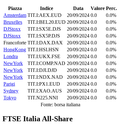
Piazza
Indice
Data
Valore
Perc.
Amsterdam
TIT.I:AEX.EUD
20/09/2024
0.0
0.0%
Bruxelles
TIT.I:BEL20.EUD
20/09/2024
0.0
0.0%
DJStoxx
TIT.I:SX5E.DJS
20/09/2024
0.0
0.0%
DJStoxx
TIT.I:SX5P.DJS
20/09/2024
0.0
0.0%
Francoforte
TIT.I:DAX.DAX
20/09/2024
0.0
0.0%
HongKong
TIT.I:HSI.HSN
20/09/2024
0.0
0.0%
Londra
TIT.I:UKX.FSE
20/09/2024
0.0
0.0%
NewYork
TIT.I:COMP.NAD
20/09/2024
0.0
0.0%
NewYork
TIT.I:DJI.DJD
20/09/2024
0.0
0.0%
NewYork
TIT.I:NDX.NAD
20/09/2024
0.0
0.0%
Parigi
TIT.I:PX1.EUD
20/09/2024
0.0
0.0%
Sydney
TIT.I:XAO.AUS
20/09/2024
0.0
0.0%
Tokyo
TIT.N225.NNI
20/09/2024
0.0
0.0%
Fonte: borsa italiana
FTSE Italia All-Share