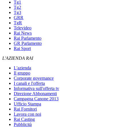
Tg1
Tg2
Tg3
GRR
TgR
Televideo
Rai News
Rai Parlamento
GR Parlamento
Rai Sport
L'AZIENDA RAI
L'azienda
Il gruppo
Corporate governance
I canali e l'offerta
Informativa sull'offerta tv
Direzione Abbonamenti
Campagna Canone 2013
Ufficio Stampa
Rai Fornitori
Lavora con noi
Rai Casting
Pubblicità