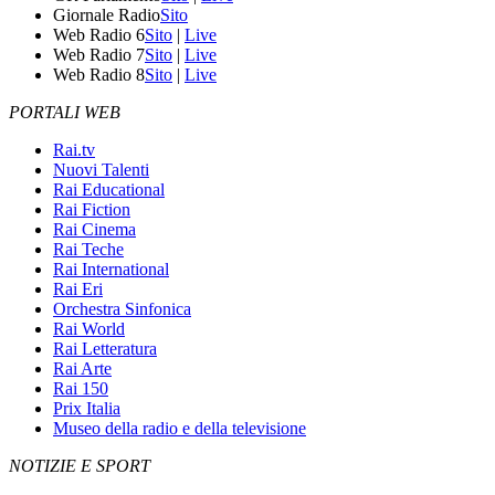
Giornale Radio
Sito
Web Radio 6
Sito
|
Live
Web Radio 7
Sito
|
Live
Web Radio 8
Sito
|
Live
PORTALI WEB
Rai.tv
Nuovi Talenti
Rai Educational
Rai Fiction
Rai Cinema
Rai Teche
Rai International
Rai Eri
Orchestra Sinfonica
Rai World
Rai Letteratura
Rai Arte
Rai 150
Prix Italia
Museo della radio e della televisione
NOTIZIE E SPORT