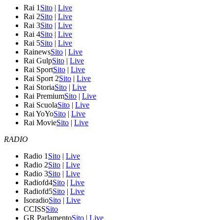
Rai 1
Sito
|
Live
Rai 2
Sito
|
Live
Rai 3
Sito
|
Live
Rai 4
Sito
|
Live
Rai 5
Sito
|
Live
Rainews
Sito
|
Live
Rai Gulp
Sito
|
Live
Rai Sport
Sito
|
Live
Rai Sport 2
Sito
|
Live
Rai Storia
Sito
|
Live
Rai Premium
Sito
|
Live
Rai Scuola
Sito
|
Live
Rai YoYo
Sito
|
Live
Rai Movie
Sito
|
Live
RADIO
Radio 1
Sito
|
Live
Radio 2
Sito
|
Live
Radio 3
Sito
|
Live
Radiofd4
Sito
|
Live
Radiofd5
Sito
|
Live
Isoradio
Sito
|
Live
CCISS
Sito
GR Parlamento
Sito
|
Live