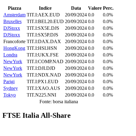
Piazza
Indice
Data
Valore
Perc.
Amsterdam
TIT.I:AEX.EUD
20/09/2024
0.0
0.0%
Bruxelles
TIT.I:BEL20.EUD
20/09/2024
0.0
0.0%
DJStoxx
TIT.I:SX5E.DJS
20/09/2024
0.0
0.0%
DJStoxx
TIT.I:SX5P.DJS
20/09/2024
0.0
0.0%
Francoforte
TIT.I:DAX.DAX
20/09/2024
0.0
0.0%
HongKong
TIT.I:HSI.HSN
20/09/2024
0.0
0.0%
Londra
TIT.I:UKX.FSE
20/09/2024
0.0
0.0%
NewYork
TIT.I:COMP.NAD
20/09/2024
0.0
0.0%
NewYork
TIT.I:DJI.DJD
20/09/2024
0.0
0.0%
NewYork
TIT.I:NDX.NAD
20/09/2024
0.0
0.0%
Parigi
TIT.I:PX1.EUD
20/09/2024
0.0
0.0%
Sydney
TIT.I:XAO.AUS
20/09/2024
0.0
0.0%
Tokyo
TIT.N225.NNI
20/09/2024
0.0
0.0%
Fonte: borsa italiana
FTSE Italia All-Share