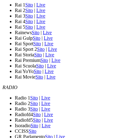
Rai 1
Sito
|
Live
Rai 2
Sito
|
Live
Rai 3
Sito
|
Live
Rai 4
Sito
|
Live
Rai 5
Sito
|
Live
Rainews
Sito
|
Live
Rai Gulp
Sito
|
Live
Rai Sport
Sito
|
Live
Rai Sport 2
Sito
|
Live
Rai Storia
Sito
|
Live
Rai Premium
Sito
|
Live
Rai Scuola
Sito
|
Live
Rai YoYo
Sito
|
Live
Rai Movie
Sito
|
Live
RADIO
Radio 1
Sito
|
Live
Radio 2
Sito
|
Live
Radio 3
Sito
|
Live
Radiofd4
Sito
|
Live
Radiofd5
Sito
|
Live
Isoradio
Sito
|
Live
CCISS
Sito
GR Parlamento
Sito
|
Live