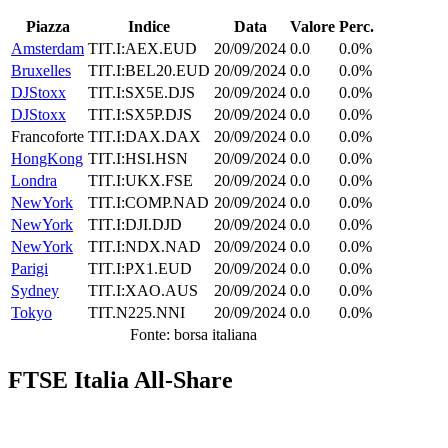
Piazza
Indice
Data
Valore
Perc.
Amsterdam
TIT.I:AEX.EUD
20/09/2024
0.0
0.0%
Bruxelles
TIT.I:BEL20.EUD
20/09/2024
0.0
0.0%
DJStoxx
TIT.I:SX5E.DJS
20/09/2024
0.0
0.0%
DJStoxx
TIT.I:SX5P.DJS
20/09/2024
0.0
0.0%
Francoforte
TIT.I:DAX.DAX
20/09/2024
0.0
0.0%
HongKong
TIT.I:HSI.HSN
20/09/2024
0.0
0.0%
Londra
TIT.I:UKX.FSE
20/09/2024
0.0
0.0%
NewYork
TIT.I:COMP.NAD
20/09/2024
0.0
0.0%
NewYork
TIT.I:DJI.DJD
20/09/2024
0.0
0.0%
NewYork
TIT.I:NDX.NAD
20/09/2024
0.0
0.0%
Parigi
TIT.I:PX1.EUD
20/09/2024
0.0
0.0%
Sydney
TIT.I:XAO.AUS
20/09/2024
0.0
0.0%
Tokyo
TIT.N225.NNI
20/09/2024
0.0
0.0%
Fonte: borsa italiana
FTSE Italia All-Share