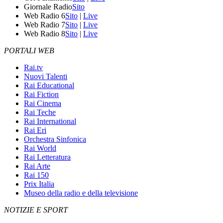
Giornale Radio
Sito
Web Radio 6
Sito
|
Live
Web Radio 7
Sito
|
Live
Web Radio 8
Sito
|
Live
PORTALI WEB
Rai.tv
Nuovi Talenti
Rai Educational
Rai Fiction
Rai Cinema
Rai Teche
Rai International
Rai Eri
Orchestra Sinfonica
Rai World
Rai Letteratura
Rai Arte
Rai 150
Prix Italia
Museo della radio e della televisione
NOTIZIE E SPORT