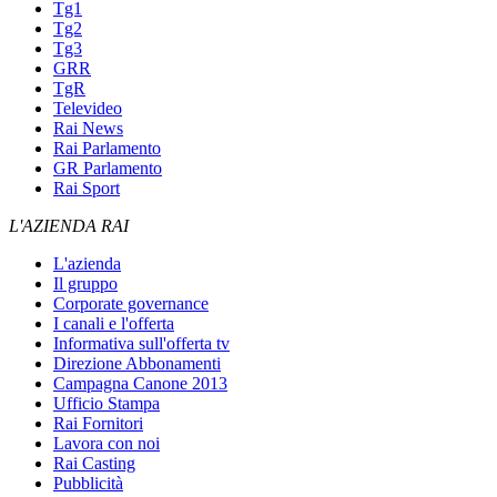
Tg1
Tg2
Tg3
GRR
TgR
Televideo
Rai News
Rai Parlamento
GR Parlamento
Rai Sport
L'AZIENDA RAI
L'azienda
Il gruppo
Corporate governance
I canali e l'offerta
Informativa sull'offerta tv
Direzione Abbonamenti
Campagna Canone 2013
Ufficio Stampa
Rai Fornitori
Lavora con noi
Rai Casting
Pubblicità