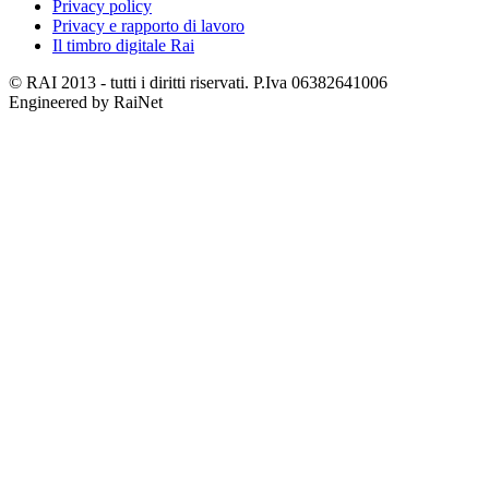
Privacy policy
Privacy e rapporto di lavoro
Il timbro digitale Rai
© RAI 2013 - tutti i diritti riservati. P.Iva 06382641006
Engineered by RaiNet