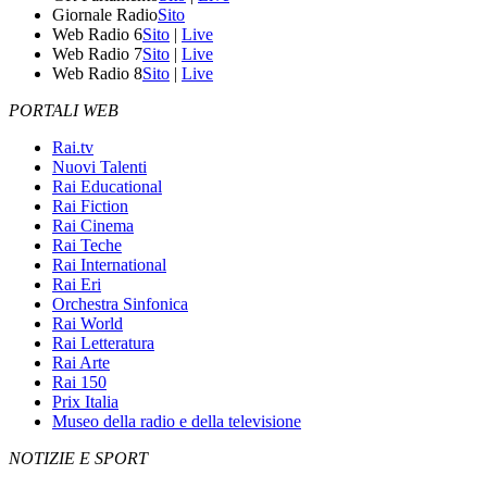
Giornale Radio
Sito
Web Radio 6
Sito
|
Live
Web Radio 7
Sito
|
Live
Web Radio 8
Sito
|
Live
PORTALI WEB
Rai.tv
Nuovi Talenti
Rai Educational
Rai Fiction
Rai Cinema
Rai Teche
Rai International
Rai Eri
Orchestra Sinfonica
Rai World
Rai Letteratura
Rai Arte
Rai 150
Prix Italia
Museo della radio e della televisione
NOTIZIE E SPORT