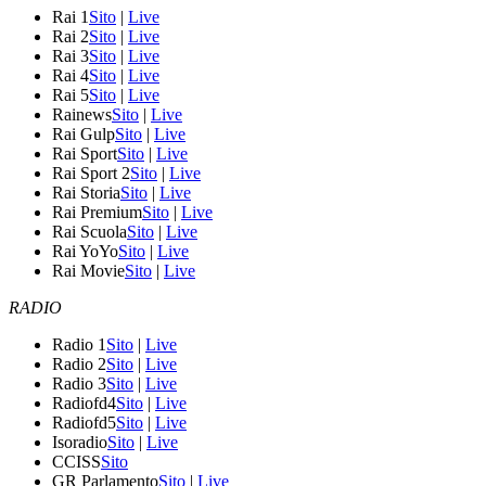
Rai 1
Sito
|
Live
Rai 2
Sito
|
Live
Rai 3
Sito
|
Live
Rai 4
Sito
|
Live
Rai 5
Sito
|
Live
Rainews
Sito
|
Live
Rai Gulp
Sito
|
Live
Rai Sport
Sito
|
Live
Rai Sport 2
Sito
|
Live
Rai Storia
Sito
|
Live
Rai Premium
Sito
|
Live
Rai Scuola
Sito
|
Live
Rai YoYo
Sito
|
Live
Rai Movie
Sito
|
Live
RADIO
Radio 1
Sito
|
Live
Radio 2
Sito
|
Live
Radio 3
Sito
|
Live
Radiofd4
Sito
|
Live
Radiofd5
Sito
|
Live
Isoradio
Sito
|
Live
CCISS
Sito
GR Parlamento
Sito
|
Live