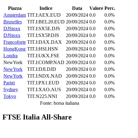
Piazza
Indice
Data
Valore
Perc.
Amsterdam
TIT.I:AEX.EUD
20/09/2024
0.0
0.0%
Bruxelles
TIT.I:BEL20.EUD
20/09/2024
0.0
0.0%
DJStoxx
TIT.I:SX5E.DJS
20/09/2024
0.0
0.0%
DJStoxx
TIT.I:SX5P.DJS
20/09/2024
0.0
0.0%
Francoforte
TIT.I:DAX.DAX
20/09/2024
0.0
0.0%
HongKong
TIT.I:HSI.HSN
20/09/2024
0.0
0.0%
Londra
TIT.I:UKX.FSE
20/09/2024
0.0
0.0%
NewYork
TIT.I:COMP.NAD
20/09/2024
0.0
0.0%
NewYork
TIT.I:DJI.DJD
20/09/2024
0.0
0.0%
NewYork
TIT.I:NDX.NAD
20/09/2024
0.0
0.0%
Parigi
TIT.I:PX1.EUD
20/09/2024
0.0
0.0%
Sydney
TIT.I:XAO.AUS
20/09/2024
0.0
0.0%
Tokyo
TIT.N225.NNI
20/09/2024
0.0
0.0%
Fonte: borsa italiana
FTSE Italia All-Share