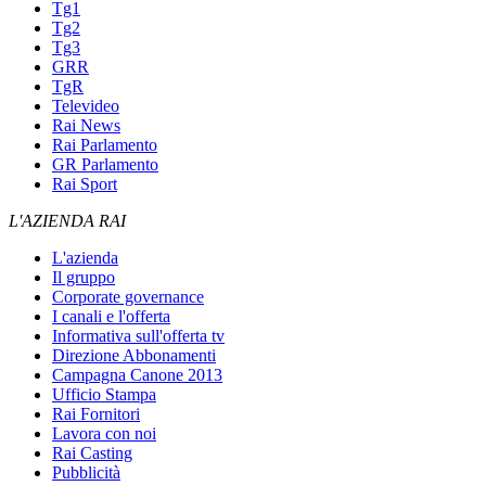
Tg1
Tg2
Tg3
GRR
TgR
Televideo
Rai News
Rai Parlamento
GR Parlamento
Rai Sport
L'AZIENDA RAI
L'azienda
Il gruppo
Corporate governance
I canali e l'offerta
Informativa sull'offerta tv
Direzione Abbonamenti
Campagna Canone 2013
Ufficio Stampa
Rai Fornitori
Lavora con noi
Rai Casting
Pubblicità