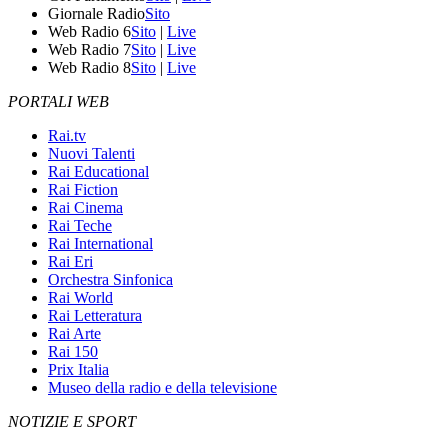
Giornale Radio
Sito
Web Radio 6
Sito
|
Live
Web Radio 7
Sito
|
Live
Web Radio 8
Sito
|
Live
PORTALI WEB
Rai.tv
Nuovi Talenti
Rai Educational
Rai Fiction
Rai Cinema
Rai Teche
Rai International
Rai Eri
Orchestra Sinfonica
Rai World
Rai Letteratura
Rai Arte
Rai 150
Prix Italia
Museo della radio e della televisione
NOTIZIE E SPORT