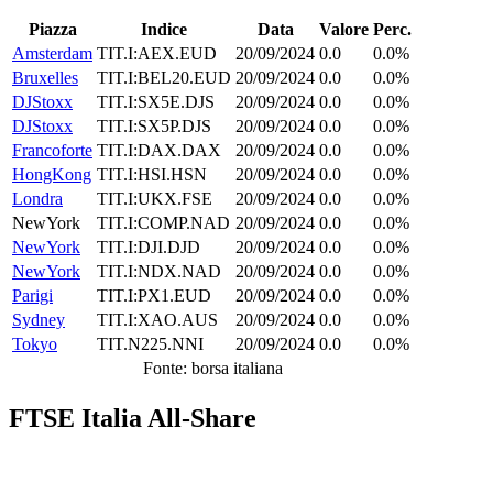
Piazza
Indice
Data
Valore
Perc.
Amsterdam
TIT.I:AEX.EUD
20/09/2024
0.0
0.0%
Bruxelles
TIT.I:BEL20.EUD
20/09/2024
0.0
0.0%
DJStoxx
TIT.I:SX5E.DJS
20/09/2024
0.0
0.0%
DJStoxx
TIT.I:SX5P.DJS
20/09/2024
0.0
0.0%
Francoforte
TIT.I:DAX.DAX
20/09/2024
0.0
0.0%
HongKong
TIT.I:HSI.HSN
20/09/2024
0.0
0.0%
Londra
TIT.I:UKX.FSE
20/09/2024
0.0
0.0%
NewYork
TIT.I:COMP.NAD
20/09/2024
0.0
0.0%
NewYork
TIT.I:DJI.DJD
20/09/2024
0.0
0.0%
NewYork
TIT.I:NDX.NAD
20/09/2024
0.0
0.0%
Parigi
TIT.I:PX1.EUD
20/09/2024
0.0
0.0%
Sydney
TIT.I:XAO.AUS
20/09/2024
0.0
0.0%
Tokyo
TIT.N225.NNI
20/09/2024
0.0
0.0%
Fonte: borsa italiana
FTSE Italia All-Share