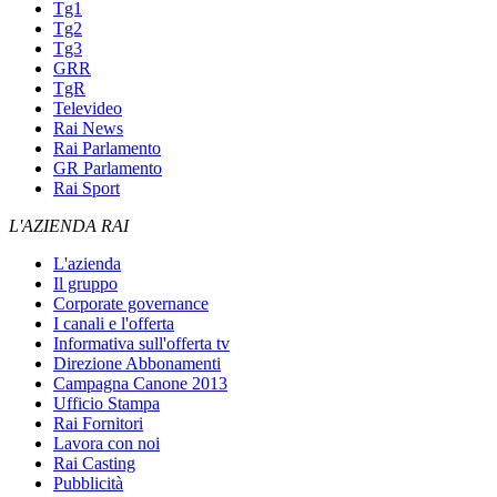
Tg1
Tg2
Tg3
GRR
TgR
Televideo
Rai News
Rai Parlamento
GR Parlamento
Rai Sport
L'AZIENDA RAI
L'azienda
Il gruppo
Corporate governance
I canali e l'offerta
Informativa sull'offerta tv
Direzione Abbonamenti
Campagna Canone 2013
Ufficio Stampa
Rai Fornitori
Lavora con noi
Rai Casting
Pubblicità