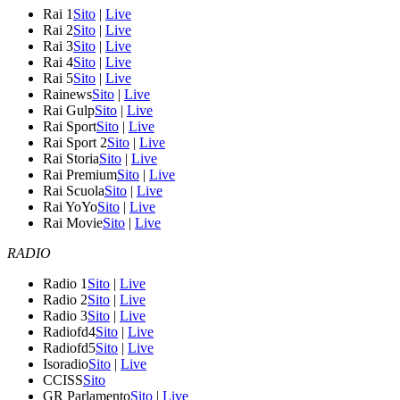
Rai 1
Sito
|
Live
Rai 2
Sito
|
Live
Rai 3
Sito
|
Live
Rai 4
Sito
|
Live
Rai 5
Sito
|
Live
Rainews
Sito
|
Live
Rai Gulp
Sito
|
Live
Rai Sport
Sito
|
Live
Rai Sport 2
Sito
|
Live
Rai Storia
Sito
|
Live
Rai Premium
Sito
|
Live
Rai Scuola
Sito
|
Live
Rai YoYo
Sito
|
Live
Rai Movie
Sito
|
Live
RADIO
Radio 1
Sito
|
Live
Radio 2
Sito
|
Live
Radio 3
Sito
|
Live
Radiofd4
Sito
|
Live
Radiofd5
Sito
|
Live
Isoradio
Sito
|
Live
CCISS
Sito
GR Parlamento
Sito
|
Live