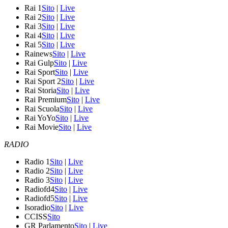
Rai 1
Sito
|
Live
Rai 2
Sito
|
Live
Rai 3
Sito
|
Live
Rai 4
Sito
|
Live
Rai 5
Sito
|
Live
Rainews
Sito
|
Live
Rai Gulp
Sito
|
Live
Rai Sport
Sito
|
Live
Rai Sport 2
Sito
|
Live
Rai Storia
Sito
|
Live
Rai Premium
Sito
|
Live
Rai Scuola
Sito
|
Live
Rai YoYo
Sito
|
Live
Rai Movie
Sito
|
Live
RADIO
Radio 1
Sito
|
Live
Radio 2
Sito
|
Live
Radio 3
Sito
|
Live
Radiofd4
Sito
|
Live
Radiofd5
Sito
|
Live
Isoradio
Sito
|
Live
CCISS
Sito
GR Parlamento
Sito
|
Live