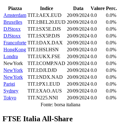
Piazza
Indice
Data
Valore
Perc.
Amsterdam
TIT.I:AEX.EUD
20/09/2024
0.0
0.0%
Bruxelles
TIT.I:BEL20.EUD
20/09/2024
0.0
0.0%
DJStoxx
TIT.I:SX5E.DJS
20/09/2024
0.0
0.0%
DJStoxx
TIT.I:SX5P.DJS
20/09/2024
0.0
0.0%
Francoforte
TIT.I:DAX.DAX
20/09/2024
0.0
0.0%
HongKong
TIT.I:HSI.HSN
20/09/2024
0.0
0.0%
Londra
TIT.I:UKX.FSE
20/09/2024
0.0
0.0%
NewYork
TIT.I:COMP.NAD
20/09/2024
0.0
0.0%
NewYork
TIT.I:DJI.DJD
20/09/2024
0.0
0.0%
NewYork
TIT.I:NDX.NAD
20/09/2024
0.0
0.0%
Parigi
TIT.I:PX1.EUD
20/09/2024
0.0
0.0%
Sydney
TIT.I:XAO.AUS
20/09/2024
0.0
0.0%
Tokyo
TIT.N225.NNI
20/09/2024
0.0
0.0%
Fonte: borsa italiana
FTSE Italia All-Share