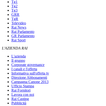
Tg1
Tg2
Tg3
GRR
TgR
Televideo
Rai News
Rai Parlamento
GR Parlamento
Rai Sport
L'AZIENDA RAI
L'azienda
Il gruppo
Corporate governance
I canali e l'offerta
Informativa sull'offerta tv
Direzione Abbonamenti
Campagna Canone 2013
Ufficio Stampa
Rai Fornitori
Lavora con noi
Rai Casting
Pubblicità