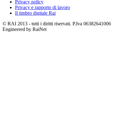
Privacy policy
Privacy e rapporto di lavoro
Il timbro digitale Rai
© RAI 2013 - tutti i diritti riservati. P.Iva 06382641006
Engineered by RaiNet