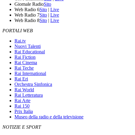
Giornale Radio
Sito
Web Radio 6
Sito
|
Live
Web Radio 7
Sito
|
Live
Web Radio 8
Sito
|
Live
PORTALI WEB
Rai.tv
Nuovi Talenti
Rai Educational
Rai Fiction
Rai Cinema
Rai Teche
Rai International
Rai Eri
Orchestra Sinfonica
Rai World
Rai Letteratura
Rai Arte
Rai 150
Prix Italia
Museo della radio e della televisione
NOTIZIE E SPORT