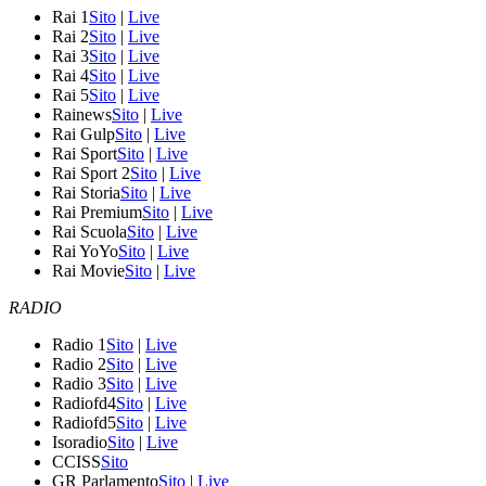
Rai 1
Sito
|
Live
Rai 2
Sito
|
Live
Rai 3
Sito
|
Live
Rai 4
Sito
|
Live
Rai 5
Sito
|
Live
Rainews
Sito
|
Live
Rai Gulp
Sito
|
Live
Rai Sport
Sito
|
Live
Rai Sport 2
Sito
|
Live
Rai Storia
Sito
|
Live
Rai Premium
Sito
|
Live
Rai Scuola
Sito
|
Live
Rai YoYo
Sito
|
Live
Rai Movie
Sito
|
Live
RADIO
Radio 1
Sito
|
Live
Radio 2
Sito
|
Live
Radio 3
Sito
|
Live
Radiofd4
Sito
|
Live
Radiofd5
Sito
|
Live
Isoradio
Sito
|
Live
CCISS
Sito
GR Parlamento
Sito
|
Live