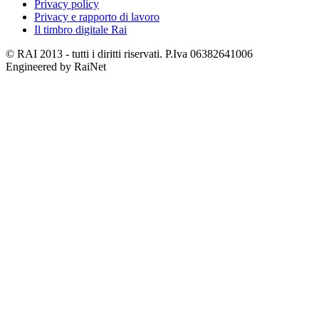
Privacy policy
Privacy e rapporto di lavoro
Il timbro digitale Rai
© RAI 2013 - tutti i diritti riservati. P.Iva 06382641006
Engineered by RaiNet