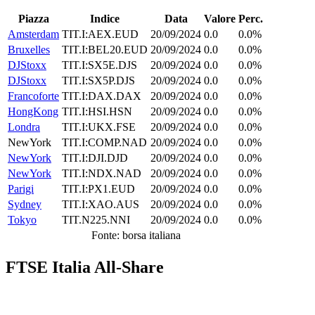
Piazza
Indice
Data
Valore
Perc.
Amsterdam
TIT.I:AEX.EUD
20/09/2024
0.0
0.0%
Bruxelles
TIT.I:BEL20.EUD
20/09/2024
0.0
0.0%
DJStoxx
TIT.I:SX5E.DJS
20/09/2024
0.0
0.0%
DJStoxx
TIT.I:SX5P.DJS
20/09/2024
0.0
0.0%
Francoforte
TIT.I:DAX.DAX
20/09/2024
0.0
0.0%
HongKong
TIT.I:HSI.HSN
20/09/2024
0.0
0.0%
Londra
TIT.I:UKX.FSE
20/09/2024
0.0
0.0%
NewYork
TIT.I:COMP.NAD
20/09/2024
0.0
0.0%
NewYork
TIT.I:DJI.DJD
20/09/2024
0.0
0.0%
NewYork
TIT.I:NDX.NAD
20/09/2024
0.0
0.0%
Parigi
TIT.I:PX1.EUD
20/09/2024
0.0
0.0%
Sydney
TIT.I:XAO.AUS
20/09/2024
0.0
0.0%
Tokyo
TIT.N225.NNI
20/09/2024
0.0
0.0%
Fonte: borsa italiana
FTSE Italia All-Share