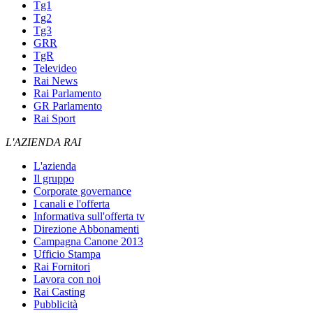
Tg1
Tg2
Tg3
GRR
TgR
Televideo
Rai News
Rai Parlamento
GR Parlamento
Rai Sport
L'AZIENDA RAI
L'azienda
Il gruppo
Corporate governance
I canali e l'offerta
Informativa sull'offerta tv
Direzione Abbonamenti
Campagna Canone 2013
Ufficio Stampa
Rai Fornitori
Lavora con noi
Rai Casting
Pubblicità