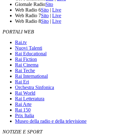
Giornale Radio
Sito
Web Radio 6
Sito
|
Live
Web Radio 7
Sito
|
Live
Web Radio 8
Sito
|
Live
PORTALI WEB
Rai.tv
Nuovi Talenti
Rai Educational
Rai Fiction
Rai Cinema
Rai Teche
Rai International
Rai Eri
Orchestra Sinfonica
Rai World
Rai Letteratura
Rai Arte
Rai 150
Prix Italia
Museo della radio e della televisione
NOTIZIE E SPORT