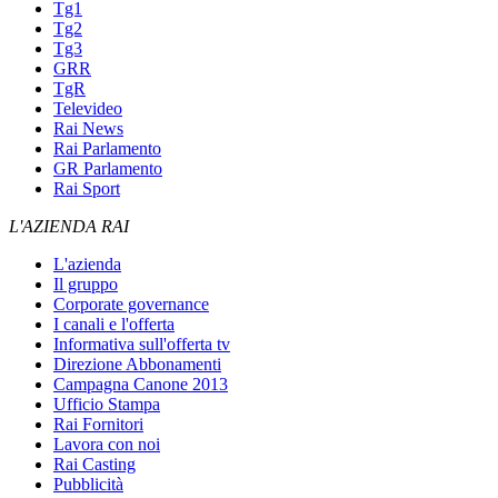
Tg1
Tg2
Tg3
GRR
TgR
Televideo
Rai News
Rai Parlamento
GR Parlamento
Rai Sport
L'AZIENDA RAI
L'azienda
Il gruppo
Corporate governance
I canali e l'offerta
Informativa sull'offerta tv
Direzione Abbonamenti
Campagna Canone 2013
Ufficio Stampa
Rai Fornitori
Lavora con noi
Rai Casting
Pubblicità