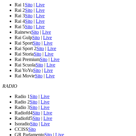
Rai 1
Sito
|
Live
Rai 2
Sito
|
Live
Rai 3
Sito
|
Live
Rai 4
Sito
|
Live
Rai 5
Sito
|
Live
Rainews
Sito
|
Live
Rai Gulp
Sito
|
Live
Rai Sport
Sito
|
Live
Rai Sport 2
Sito
|
Live
Rai Storia
Sito
|
Live
Rai Premium
Sito
|
Live
Rai Scuola
Sito
|
Live
Rai YoYo
Sito
|
Live
Rai Movie
Sito
|
Live
RADIO
Radio 1
Sito
|
Live
Radio 2
Sito
|
Live
Radio 3
Sito
|
Live
Radiofd4
Sito
|
Live
Radiofd5
Sito
|
Live
Isoradio
Sito
|
Live
CCISS
Sito
GR Parlamento
Sito
|
Live