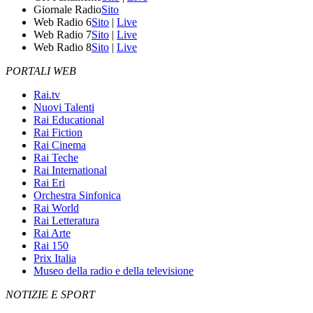
Giornale Radio
Sito
Web Radio 6
Sito
|
Live
Web Radio 7
Sito
|
Live
Web Radio 8
Sito
|
Live
PORTALI WEB
Rai.tv
Nuovi Talenti
Rai Educational
Rai Fiction
Rai Cinema
Rai Teche
Rai International
Rai Eri
Orchestra Sinfonica
Rai World
Rai Letteratura
Rai Arte
Rai 150
Prix Italia
Museo della radio e della televisione
NOTIZIE E SPORT