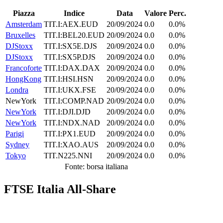
Piazza
Indice
Data
Valore
Perc.
Amsterdam
TIT.I:AEX.EUD
20/09/2024
0.0
0.0%
Bruxelles
TIT.I:BEL20.EUD
20/09/2024
0.0
0.0%
DJStoxx
TIT.I:SX5E.DJS
20/09/2024
0.0
0.0%
DJStoxx
TIT.I:SX5P.DJS
20/09/2024
0.0
0.0%
Francoforte
TIT.I:DAX.DAX
20/09/2024
0.0
0.0%
HongKong
TIT.I:HSI.HSN
20/09/2024
0.0
0.0%
Londra
TIT.I:UKX.FSE
20/09/2024
0.0
0.0%
NewYork
TIT.I:COMP.NAD
20/09/2024
0.0
0.0%
NewYork
TIT.I:DJI.DJD
20/09/2024
0.0
0.0%
NewYork
TIT.I:NDX.NAD
20/09/2024
0.0
0.0%
Parigi
TIT.I:PX1.EUD
20/09/2024
0.0
0.0%
Sydney
TIT.I:XAO.AUS
20/09/2024
0.0
0.0%
Tokyo
TIT.N225.NNI
20/09/2024
0.0
0.0%
Fonte: borsa italiana
FTSE Italia All-Share